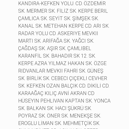
KANDIRA-KEFKEN YOLU. CD. ÖZDEMİR
SK. MERMER SK. FİLİZ SK. KERPE BERIL
ÇAMLICA SK. SEYİT SK. ŞİMŞEK SK.
KANAL SK. METEHAN KERPE CD. ARI SK.
RADAR YOLU CD. ASKERIYE MEVKII
MARTI SK. ARİFAĞA SK. YAĞCI SK.
ÇAĞDAŞ SK. AŞIR SK. ÇAMLIBEL
KARANFİL SK. BAHADIR SK 12. SK.
KERPE AZRA YILMAZ HAKAN SK. ÖZGE
RIDVANLAR MEVKII FAHRİ SK. GÜNEŞ
SK. BİRLİK SK. CEBECI ÇIÇEKLI CEVHER
SK. KEFKEN OZAN BALÇIK CD. DİKİLİ CD.
KARAAĞAÇ KILIÇ AVNİ AKRAN CD
HÜSEYIN PEHLIVAN KAPTAN SK. YONCA
SK. BALKAN SK. HACI ŞÜKRÜ SK.
POYRAZ SK. ÖNER SK. MENEKŞE SK.
EROGLU LİMAN SK. MEHMETÇİK SK.