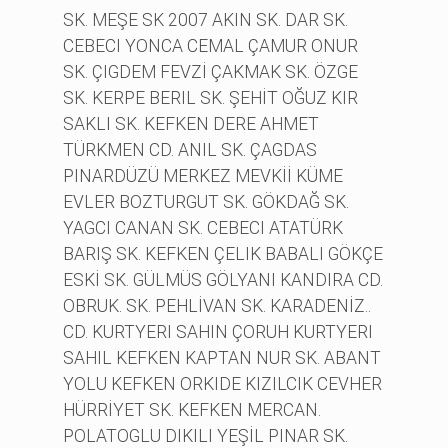
SK. MEŞE SK 2007 AKIN SK. DAR SK.
CEBECI YONCA CEMAL ÇAMUR ONUR
SK. ÇIGDEM FEVZİ ÇAKMAK SK. ÖZGE
SK. KERPE BERIL SK. ŞEHİT OĞUZ KIR
SAKLI SK. KEFKEN DERE AHMET
TÜRKMEN CD. ANIL SK. ÇAGDAS
PINARDÜZÜ MERKEZ MEVKİİ KÜME
EVLER BOZTURGUT SK. GÖKDAĞ SK.
YAGCI CANAN SK. CEBECI ATATÜRK
BARIŞ SK. KEFKEN ÇELIK BABALI GÖKÇE
ESKİ SK. GÜLMÜS GÖLYANI KANDIRA CD.
OBRUK. SK. PEHLİVAN SK. KARADENİZ..
CD. KURTYERI SAHIN ÇORUH KURTYERI
SAHIL KEFKEN KAPTAN NUR SK. ABANT
YOLU KEFKEN ORKIDE KIZILCIK CEVHER
HÜRRİYET SK. KEFKEN MERCAN.
POLATOGLU DIKILI YEŞİL PINAR SK.