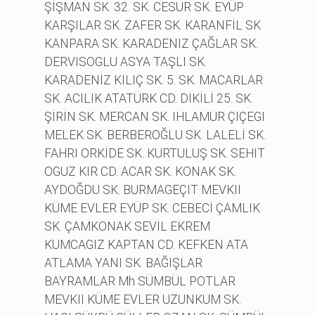
ŞİŞMAN SK. 32. SK. CESUR SK. EYÜP
KARŞILAR SK. ZAFER SK. KARANFİL SK
KANPARA SK. KARADENIZ ÇAĞLAR SK.
DERVISOGLU ASYA TAŞLI SK.
KARADENİZ KILIÇ SK. 5. SK. MACARLAR
SK. ACILIK ATATÜRK CD. DİKİLİ 25. SK.
ŞİRİN SK. MERCAN SK. IHLAMUR ÇIÇEGI
MELEK SK. BERBEROĞLU SK. LALELİ SK.
FAHRI ORKİDE SK. KURTULUŞ SK. SEHIT
OGUZ KIR CD. ACAR SK. KONAK SK.
AYDOĞDU SK. BURMAGEÇIT MEVKII
KÜME EVLER EYÜP SK. CEBECİ ÇAMLIK
SK. ÇAMKONAK SEVİL EKREM
KUMCAGIZ KAPTAN CD. KEFKEN ATA
ATLAMA YANI SK. BAĞIŞLAR
BAYRAMLAR Mh SÜMBÜL POTLAR
MEVKII KÜME EVLER UZUNKUM SK.