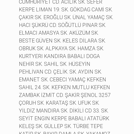
CUMHURİYET CD. ACILIK SK. SEFER
KERPE LIMAN 19. SK. GÖKDAG CAMİ SK.
ÇAKIR SK. EROĞLU SK. ÜNAL YAMAÇ SK.
HACI ŞÜKRÜ CD. SÖĞÜTLÜ PINAR SK.
ELMACI AMASYA SK. AKÜZÜM SK.
BESTE GÜVEN SK. KELES DİLARA SK.
OBRUK SK. ALPKAYA SK. HAMZA SK.
KURTYERI KANDIRA BABALI DOGA
NEHİR SK. SAHİL SK. HÜSEYİN
PEHLİVAN CD. ÇELİK. SK. AYDIN SK.
EMANET SK. CEBECI YAMAÇ KEFKEN
SAHIL 24. SK. KEFKEN MUTLU KEFKEN
ZAMBAK İZMİT CD. ŞAKİR ŞENOL 3257
ÇORUH SK. KARATAŞ SK. UFUK SK.
YİLDİZ MANDIRA SK. DİKİLİ CD 33. SK.
SEYİT ENGIN KERPE BABALI ATATÜRK
KELEŞ SK. GÜLLEP SK. TÜRBE TEPE
KATİP SK. BAYIR DAMLA SK. YAKAMOZ