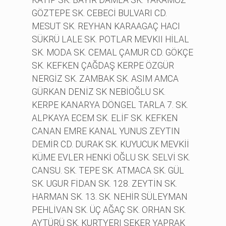
GÖZTEPE SK. CEBECİ BULVARI CD.
MESUT SK. REYHAN KARAAGAÇ HACI
SÜKRÜ LALE SK. POTLAR MEVKII HİLAL
SK. MODA SK. CEMAL ÇAMUR CD. GÖKÇE
SK. KEFKEN ÇAĞDAŞ KERPE ÖZGÜR
NERGİZ SK. ZAMBAK SK. ASIM AMCA
GÜRKAN DENİZ SK NEBİOĞLU SK.
KERPE KANARYA DÖNGEL TARLA 7. SK.
ALPKAYA ECEM SK. ELİF SK. KEFKEN
CANAN EMRE KANAL YUNUS ZEYTIN
DEMİR CD. DURAK SK. KUYUCUK MEVKİİ
KÜME EVLER HENKİ OĞLU SK. SELVİ SK.
CANSU. SK. TEPE SK. ATMACA SK. GÜL
SK. UGUR FİDAN SK. 128. ZEYTİN SK.
HARMAN SK. 13. SK. NEHİR SÜLEYMAN
PEHLİVAN SK. ÜÇ AĞAÇ SK. ORHAN SK.
AYTÜRÜ SK. KURTYERI SEKER YAPRAK