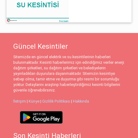
Güncel Kesintiler
Sitemizde en güncel elektrik ve su kesintilerinin haberleri
bulunmaktadır. Kesinti haberlerimiz için edindiğimiz veriler enerji
dağıtım şirketleri, su dağıtım şirketleri ve belediyelerin
yayınladıkları duyurulara dayanmaktadır. Sitemizin kesintiye
sebep olma, tamir etme ve duyurma gibi resmi bir sorumluğu
yoktur. Detaylarını araştırıp haberleştirdiğimiz kesinti bilgilerini
güvenle öğrenebilirsiniz.
İletişim
|
Künye
|
Gizlilik Politikası
|
Hakkında
Son Kesinti Haberleri