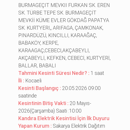
BURMAGEÇIT MEVKII FURKAN SK. EREN
SK. TÜRBE TEPE SK. BURMAGEÇİT
MEVKİİ KÜME EVLER GÖKDAĞ PAPATYA
SK. KURTYERI,, ARIFAGA, ÇAMKONAK,
PINARDÜZÜ, KINCILLI, KARAAĞAÇ,
BABAKÖY, KERPE,
KARAAGAÇ,CEBECI,AKÇABEYLI,
AKÇABEYLİ, KEFKEN, CEBECİ, KURTYERİ,
BALLAR, BABALI
Tahmini Kesinti Süresi Nedir? :
1 saat
İli :
Kocaeli
Kesinti Başlangıç :
20.05.2026 09:00
saatinde
Kesintinin Bitiş Vakti :
20 Mayıs-
2026(Çarşamba) Saati :10:00
Kandıra Elektrik Kesintisi İçin İlk Duyuru
Yapan Kurum :
Sakarya Elektrik Dağıtım