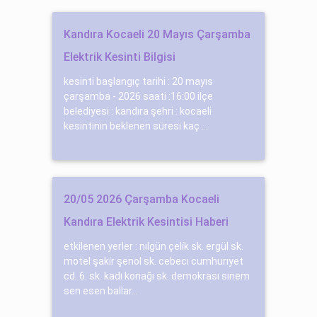
Kandıra Kocaeli 20 Mayıs Çarşamba
Elektrik Kesinti Bilgisi
kesinti başlangıç tarihi : 20 mayıs
çarşamba - 2026 saati :16:00 ilçe
belediyesi : kandıra şehri : kocaeli
kesintinin beklenen süresi kaç ...
20/05 2026 Çarşamba Kocaeli
Kandıra Elektrik Kesintisi Haberi
etkilenen yerler : nılgün çeli̇k sk. ergül sk.
motel şaki̇r şenol sk. cebecı cumhurıyet
cd. 6. sk. kadı konağı sk. demokrası sınem
sen esen ballar...