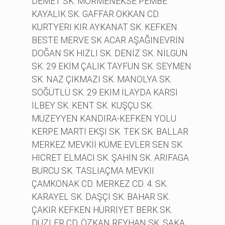
DEMET SK. MORMENEKSE PEMBE
KAYALIK SK. GAFFAR OKKAN CD.
KURTYERI KIR AYKANAT SK. KEFKEN
BESTE MERVE SK ACAR AŞAĞINEVRİN
DOĞAN SK HIZLI SK. DENİZ SK. NİLGÜN
SK. 29 EKİM ÇALIK TAYFUN SK. SEYMEN
SK. NAZ ÇIKMAZI SK. MANOLYA SK.
SÖĞÜTLÜ SK. 29 EKIM İLAYDA KARSI
İLBEY SK. KENT SK. KUŞÇU SK.
MÜZEYYEN KANDIRA-KEFKEN YOLU
KERPE MARTI EKŞİ SK. TEK SK. BALLAR
MERKEZ MEVKİİ KÜME EVLER SEN SK.
HICRET ELMACI SK. ŞAHİN SK. ARIFAGA
BURCU SK. TASLIAÇMA MEVKII
ÇAMKONAK CD. MERKEZ CD. 4. SK.
KARAYEL SK. DAŞÇI SK. BAHAR SK.
ÇAKIR KEFKEN HÜRRIYET BERK SK.
DÜZLER CD. ÖZKAN REYHAN SK. SAKA