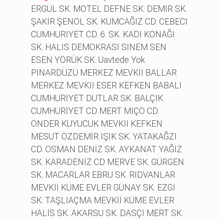
ERGÜL SK. MOTEL DEFNE SK. DEMİR SK.
ŞAKİR ŞENOL SK. KUMCAĞIZ CD. CEBECI
CUMHURIYET CD. 6. SK. KADI KONAĞI
SK. HALIS DEMOKRASI SINEM SEN
ESEN YÖRÜK SK. Uavtede Yok
PINARDÜZÜ MERKEZ MEVKİİ BALLAR
MERKEZ MEVKII ESER KEFKEN BABALI
CUMHURIYET DUTLAR SK. BALÇIK
CUMHURİYET CD MERT MIÇO CD.
ÖNDER KUYUCUK MEVKII KEFKEN
MESUT ÖZDEMİR IŞIK SK. YATAKAĞZI
CD. OSMAN DENİZ SK. AYKANAT YAĞIZ
SK. KARADENİZ CD MERVE SK. GÜRGEN
SK. MACARLAR EBRU SK. RIDVANLAR
MEVKİİ KÜME EVLER GÜNAY SK. EZGİ
SK. TAŞLIAÇMA MEVKİİ KÜME EVLER
HALİS SK. AKARSU SK. DASÇI MERT SK.