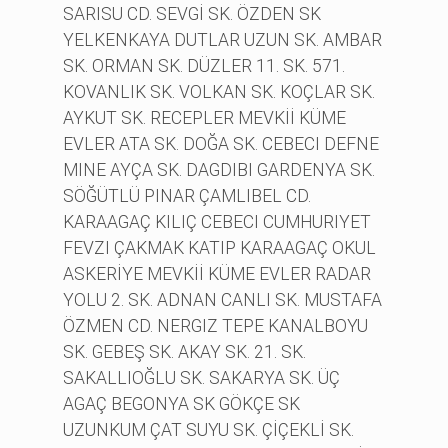
SARISU CD. SEVGİ SK. ÖZDEN SK
YELKENKAYA DUTLAR UZUN SK. AMBAR
SK. ORMAN SK. DÜZLER 11. SK. 571.
KOVANLIK SK. VOLKAN SK. KOÇLAR SK.
AYKUT SK. RECEPLER MEVKİİ KÜME
EVLER ATA SK. DOĞA SK. CEBECI DEFNE
MINE AYÇA SK. DAGDIBI GARDENYA SK.
SÖĞÜTLÜ PINAR ÇAMLIBEL CD.
KARAAGAÇ KILIÇ CEBECI CUMHURIYET
FEVZI ÇAKMAK KATIP KARAAGAÇ OKUL
ASKERİYE MEVKİİ KÜME EVLER RADAR
YOLU 2. SK. ADNAN CANLI SK. MUSTAFA
ÖZMEN CD. NERGIZ TEPE KANALBOYU
SK. GEBEŞ SK. AKAY SK. 21. SK.
SAKALLIOĞLU SK. SAKARYA SK. ÜÇ
AGAÇ BEGONYA SK GÖKÇE SK
UZUNKUM ÇAT SUYU SK. ÇİÇEKLİ SK.