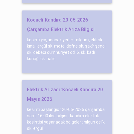
Kocaeli-Kandıra 20-05-2026
Çarşamba Elektrik Arıza Bilgisi
kesinti yaşanacak yerler : nılgün çeli̇k sk.
kınalı ergül sk. motel defne sk. şaki̇r şenol
sk. cebecı cumhurıyet cd. 6. sk. kadı
konağı sk. halıs ...
Elektrik Arızası :Kocaeli Kandıra 20
Mayıs 2026
kesinti başlangıç : 20-05-2026 çarşamba
saat :16:00 ilçe bilgisi : kandıra elektrik
kesintisi yaşanacak bölgeler : nılgün çeli̇k
sk. ergül ...