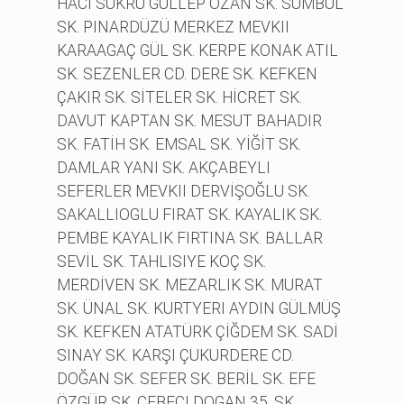
HACI SÜKRÜ GÜLLEP OZAN SK. SÜMBÜL
SK. PINARDÜZÜ MERKEZ MEVKII
KARAAGAÇ GÜL SK. KERPE KONAK ATIL
SK. SEZENLER CD. DERE SK. KEFKEN
ÇAKIR SK. SİTELER SK. HİCRET SK.
DAVUT KAPTAN SK. MESUT BAHADIR
SK. FATİH SK. EMSAL SK. YİĞİT SK.
DAMLAR YANI SK. AKÇABEYLI
SEFERLER MEVKII DERVİŞOĞLU SK.
SAKALLIOGLU FIRAT SK. KAYALIK SK.
PEMBE KAYALIK FIRTINA SK. BALLAR
SEVİL SK. TAHLISIYE KOÇ SK.
MERDİVEN SK. MEZARLIK SK. MURAT
SK. ÜNAL SK. KURTYERI AYDIN GÜLMÜŞ
SK. KEFKEN ATATÜRK ÇİĞDEM SK. SADİ
SINAY SK. KARŞI ÇUKURDERE CD.
DOĞAN SK. SEFER SK. BERİL SK. EFE
ÖZGÜR SK. CEBECI DOGAN 35. SK.