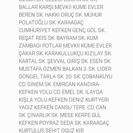
BALLAR KARŞI MEVKİİ KÜME EVLER
BEREN SK. HAKKI ORUÇ SK. MÜHÜR
POLATOĞLU SK. KARAAGAÇ
CUMHURIYET KEFKEN GENÇ GÖL SK.
REŞAT REİS SK. BAYRAM SK. KUM
ZAMBAGI POTLAR MEVKİİ KÜME EVLER
ÇAKAR SK. KARAKULLUKÇU KIZILAY SK.
KARTAL SK. ŞEVVAL GİRİŞ SK. ESEN SK.
MUSTAFA ÖZMEN BALKAN 3. SK. LIDER
DÖNGEL TARLA SK. 20. SK. ÇOBANKUYU
CD. SİNEM SK. EMIRCAN KANDIRA-
KEFKEN YOLU CD. EMEL SK. ILAYDA
KIŞLA YOLU KEFKEN DENIZ KURTYERI
YAGIZ KEFKEN CANSU TEPE. CD. CAN
SK. ÇINARLIK SK. MESE KERPE GÜL
KEFKEN POYRAZ SEDA SK. KARAAGAÇ
KURTULUS SEHIT OGUZ KIR