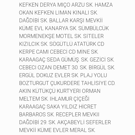
KEFKEN DERYA MIÇO ARZU SK. HAMZA
OKAN KEFKEN LIMAN KINALI SK.
DAĞDİBİ SK. BALLAR KARŞI MEVKİİ
KÜME EVL KANARYA SK. SÜMBÜLCÜK
MORMENEKŞE MOTEL SK. SİTELER
KIZILCIK SK. SÖGÜTLÜ ATATÜRK CD
KERPE CAMI CEBECİ CD MİNE SK.
KARAAGAÇ SEDA GÜMÜŞ. SK. GEZİCİ SK.
CEBECI OZAN DEMET 30. SK. BİRGÜL SK.
ERGÜL DOKUZ EVLER SK. PLAJ YOLU
BOZTURGUT ÇUKURDERE TAHLİSİYE CD.
AKIN KÜTÜKÇÜ KURTYERI ORMAN
MELTEM SK. IHLAMUR ÇİÇEĞİ
KARAAGAÇ SAKA YILDIZ HİCRET
BARBAROS SK. RECEPLER MEVKII
DAĞDİBİ 29. SK. AKÇABEYLİ SEFERLER
MEVKİİ KÜME EVLER MERAL SK.