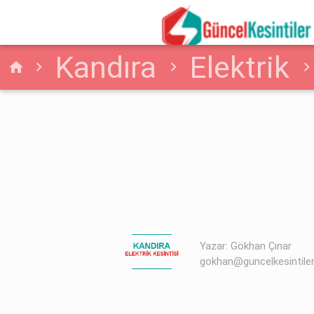
Kandıra
Elektrik
home
Kesintisi
Yazar: Gökhan Çınar
gokhan@guncelkesintile