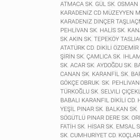
ATMACA SK. GÜL SK. OSMAN 
KARADENİZ CD MÜZEYYEN ME
KARADENIZ DINÇER TAŞLIA
PEHLİVAN SK. HALİS SK. KA
SK AKIN SK. TEPEKÖY TASLI
ATATÜRK CD. DİKİLİ ÖZDEMİR
ŞİRİN SK. ÇAMLICA SK. IHLAM
SK. ACAR SK. AYDOĞDU SK. 
CANAN SK. KARANFİL SK. BAR
GÖKÇE OBRUK. SK. PEHLİVAN
TÜRKOĞLU SK. SELVILI ÇIÇE
BABALI KARANFIL DİKİLİ CD.
YEŞİL PINAR SK. BALKAN SK
SÖGÜTLÜ PINAR DERE SK. ORM
FATİH SK. HİSAR SK. EMSAL 
SK. CUMHURİYET CD. KOÇLAR