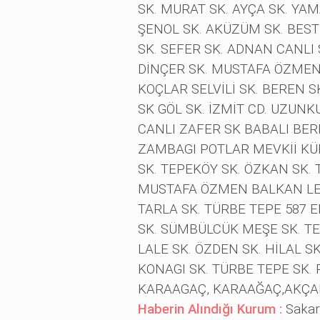
SK. MURAT SK. AYÇA SK. YA
ŞENOL SK. AKÜZÜM SK. BEST
SK. SEFER SK. ADNAN CANLI
DİNÇER SK. MUSTAFA ÖZMEN 
KOÇLAR SELVİLİ SK. BEREN 
SK GÖL SK. İZMİT CD. UZUNK
CANLI ZAFER SK BABALI BER
ZAMBAGI POTLAR MEVKİİ KÜ
SK. TEPEKÖY SK. ÖZKAN SK. 
MUSTAFA ÖZMEN BALKAN LE
TARLA SK. TÜRBE TEPE 587 E
SK. SÜMBÜLCÜK MEŞE SK. TEP
LALE SK. ÖZDEN SK. HİLAL S
KONAGI SK. TÜRBE TEPE SK.
KARAAGAÇ, KARAAĞAÇ,AKÇABE
Haberin Alındığı Kurum :
Sakar