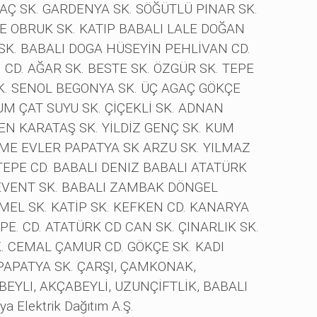
MAÇ SK. GARDENYA SK. SÖĞÜTLÜ PINAR SK.
E OBRUK SK. KATIP BABALI LALE DOĞAN
 SK. BABALI DOGA HÜSEYİN PEHLİVAN CD.
CD. AĞAR SK. BESTE SK. ÖZGÜR SK. TEPE
SK. SENOL BEGONYA SK. ÜÇ AGAÇ GÖKÇE
UM ÇAT SUYU SK. ÇİÇEKLİ SK. ADNAN
EN KARATAŞ SK. YİLDİZ GENÇ SK. KUM
ME EVLER PAPATYA SK ARZU SK. YILMAZ
TEPE CD. BABALI DENIZ BABALI ATATÜRK
VENT SK. BABALI ZAMBAK DÖNGEL
MEL SK. KATİP SK. KEFKEN CD. KANARYA
E. CD. ATATÜRK CD CAN SK. ÇINARLIK SK.
K. CEMAL ÇAMUR CD. GÖKÇE SK. KADI
 PAPATYA SK. ÇARŞI, ÇAMKONAK,
YLI, AKÇABEYLİ, UZUNÇİFTLİK, BABALI
ya Elektrik Dağıtım A.Ş.