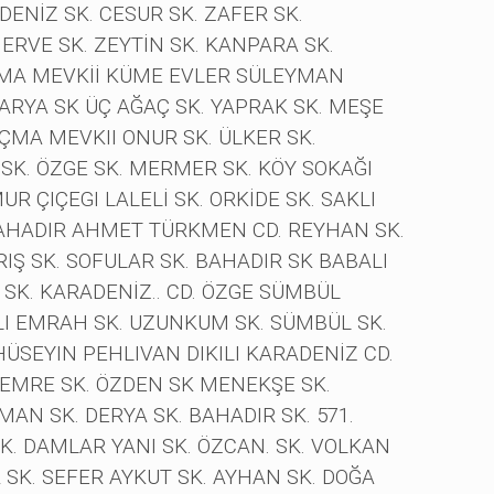
DENİZ SK. CESUR SK. ZAFER SK.
RVE SK. ZEYTİN SK. KANPARA SK.
ÇMA MEVKİİ KÜME EVLER SÜLEYMAN
NARYA SK ÜÇ AĞAÇ SK. YAPRAK SK. MEŞE
AÇMA MEVKII ONUR SK. ÜLKER SK.
 SK. ÖZGE SK. MERMER SK. KÖY SOKAĞI
UR ÇIÇEGI LALELİ SK. ORKİDE SK. SAKLI
BAHADIR AHMET TÜRKMEN CD. REYHAN SK.
IŞ SK. SOFULAR SK. BAHADIR SK BABALI
 SK. KARADENİZ.. CD. ÖZGE SÜMBÜL
KLI EMRAH SK. UZUNKUM SK. SÜMBÜL SK.
 HÜSEYIN PEHLIVAN DIKILI KARADENİZ CD.
. EMRE SK. ÖZDEN SK MENEKŞE SK.
AN SK. DERYA SK. BAHADIR SK. 571.
SK. DAMLAR YANI SK. ÖZCAN. SK. VOLKAN
 SK. SEFER AYKUT SK. AYHAN SK. DOĞA