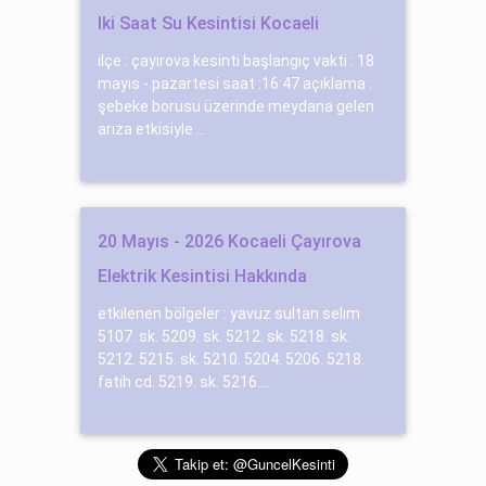
Iki Saat Su Kesintisi Kocaeli
ilçe : çayırova kesinti başlangıç vakti : 18
mayıs - pazartesi saat :16:47 açıklama :
şebeke borusu üzerinde meydana gelen
arıza etkisiyle ...
20 Mayıs - 2026 Kocaeli Çayırova
Elektrik Kesintisi Hakkında
etkilenen bölgeler : yavuz sultan selım
5107. sk. 5209. sk. 5212. sk. 5218. sk.
5212. 5215. sk. 5210. 5204. 5206. 5218.
fati̇h cd. 5219. sk. 5216....