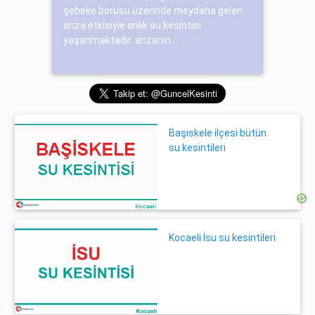
şebeke borusu üzerinde meydana gelen
arıza etkisiyle anlık su kesintisi
yaşanmaktadır. arızanın ...
Başiskele ilçesi bütün
su kesintileri
Kocaeli İsu su kesintileri