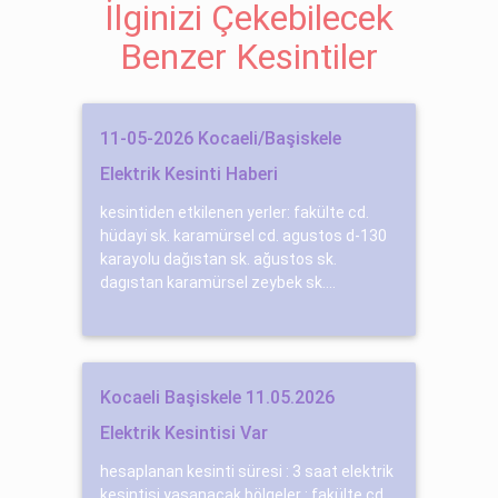
İlginizi Çekebilecek
Benzer Kesintiler
11-05-2026 Kocaeli/Başiskele
Elektrik Kesinti Haberi
kesintiden etkilenen yerler: fakülte cd.
hüdayi̇ sk. karamürsel cd. agustos d-130
karayolu dağıstan sk. ağustos sk.
dagıstan karamürsel zeybek sk....
Kocaeli Başiskele 11.05.2026
Elektrik Kesintisi Var
hesaplanan kesinti süresi : 3 saat elektrik
kesintisi yaşanacak bölgeler : fakülte cd.