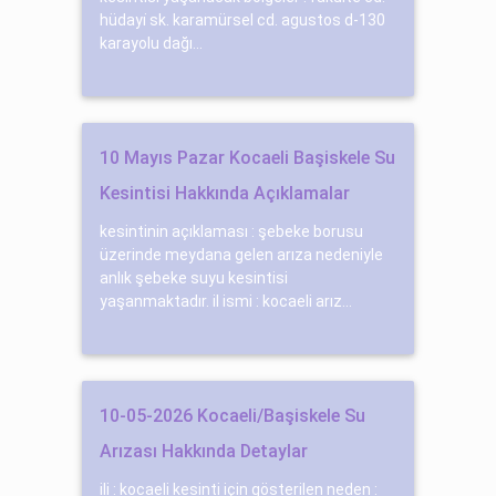
hüdayi̇ sk. karamürsel cd. agustos d-130
karayolu dağı...
10 Mayıs Pazar Kocaeli Başiskele Su
Kesintisi Hakkında Açıklamalar
kesintinin açıklaması : şebeke borusu
üzerinde meydana gelen arıza nedeniyle
anlık şebeke suyu kesintisi
yaşanmaktadır. il ismi : kocaeli arız...
10-05-2026 Kocaeli/Başiskele Su
Arızası Hakkında Detaylar
ili : kocaeli kesinti için gösterilen neden :