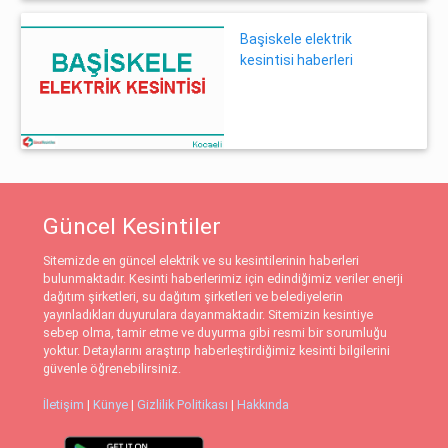
Başiskele elektrik
kesintisi haberleri
Güncel Kesintiler
Sitemizde en güncel elektrik ve su kesintilerinin haberleri
bulunmaktadır. Kesinti haberlerimiz için edindiğimiz veriler enerji
dağıtım şirketleri, su dağıtım şirketleri ve belediyelerin
yayınladıkları duyurulara dayanmaktadır. Sitemizin kesintiye
sebep olma, tamir etme ve duyurma gibi resmi bir sorumluğu
yoktur. Detaylarını araştırıp haberleştirdiğimiz kesinti bilgilerini
güvenle öğrenebilirsiniz.
İletişim
|
Künye
|
Gizlilik Politikası
|
Hakkında