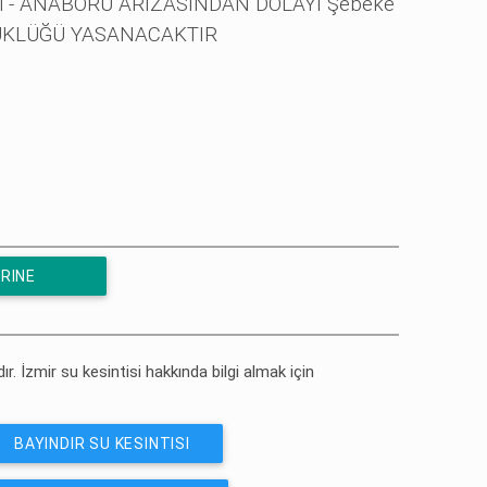
sı - ANABORU ARIZASINDAN DOLAYI Şebeke
ÜŞÜKLÜĞÜ YASANACAKTIR
RINE
ır. İzmir su kesintisi hakkında bilgi almak için
BAYINDIR SU KESINTISI