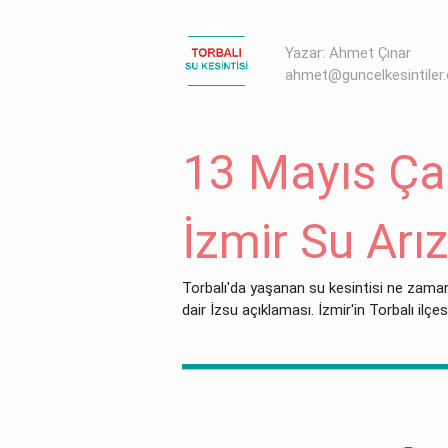
Yazar: Ahmet Çınar
ahmet@guncelkesintiler
13 Mayıs Ça
İzmir Su Arız
Torbalı'da yaşanan su kesintisi ne zama
dair İzsu açıklaması. İzmir'in Torbalı ilç