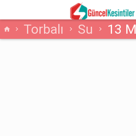
Torbalı
Su
13 M
home