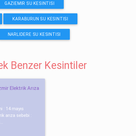
GAZIEMIR SU KESINTISI
KARABURUN SU KESINTISI
NARLIDERE SU KESINTISI
cek Benzer Kesintiler
mir Elektrik Arıza
ihi : 14 mayıs
ik arıza sebebi :
..