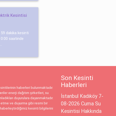
ktrik Kesintisi
 59 dakika kesinti
10:00 saatinde
..
Son Kesinti
Haberleri
intilerinin haberleri bulunmaktadır.
riler enerji dağıtım şirketleri, su
İstanbul Kadıköy 7-
ınladıkları duyurulara dayanmaktadır.
08-2026 Cuma Su
 etme ve duyurma gibi resmi bir
haberleştirdiğimiz kesinti bilgilerini
Kesintisi Hakkında