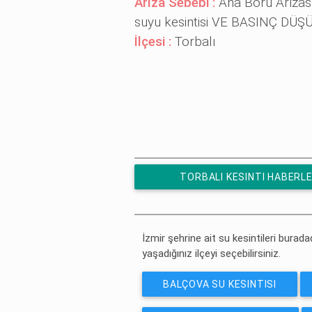
Arıza Sebebi :
Ana Boru Arıza
suyu kesintisi VE BASINÇ D
İlçesi :
Torbalı
TORBALI KESINTI HABERLE
ÜCRETSIZ ABONE OL
İzmir şehrine ait su kesintileri buradad
yaşadığınız ilçeyi seçebilirsiniz.
BALÇOVA SU KESINTISI