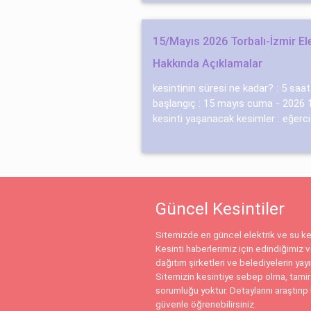
15/Mayıs 2026 Torbalı-İzmir Ele
Hakkında Açıklamalar
kesintinin süresi ne kadar? : 5 saat
başlangıç : 15 mayıs cuma - 2026 
kesinti yaşanacak kesimler : eğerci.
Güncel Kesintiler
Sitemizde en güncel elektrik ve su kes
Kesinti haberlerimiz için edindiğimiz ve
dağıtım şirketleri ve belediyelerin yay
Sitemizin kesintiye sebep olma, tamir
sorumluğu yoktur. Detaylarını araştırıp 
güvenle öğrenebilirsiniz.