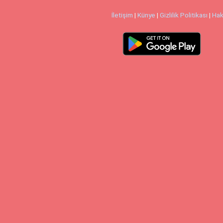
İletişim
|
Künye
|
Gizlilik Politikası
|
Hak