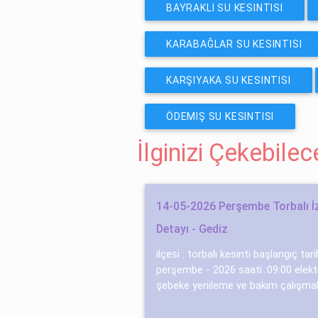
BAYRAKLI SU KESINTISI
KARABAĞLAR SU KESINTISI
KARŞIYAKA SU KESINTISI
ÖDEMIŞ SU KESINTISI
İlginizi Çekebile
14-05-2026 Perşembe Torbalı İz
Detayı - Gediz
ilçesi : torbalı kesinti başlangıç tar
perşembe - 2026 saati :09:00 elektr
şebeke yenileme ve bakım çalışmal.