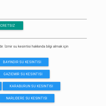
ÜCRETSIZ
ır. İzmir su kesintisi hakkında bilgi almak için
BAYINDIR SU KESINTISI
GAZIEMIR SU KESINTISI
KARABURUN SU KESINTISI
NARLIDERE SU KESINTISI