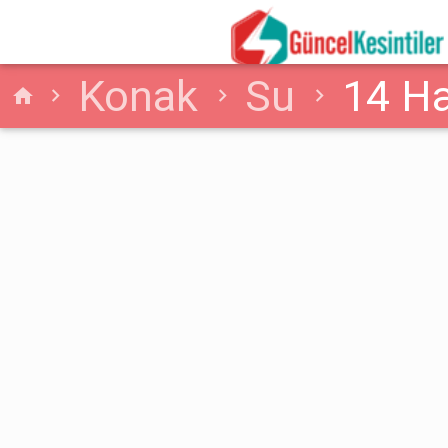
Konak
Su
14 Ha
home