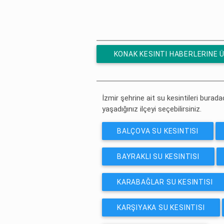
KONAK KESINTI HABERLERINE 
ABONE OL
İzmir şehrine ait su kesintileri buradad
yaşadığınız ilçeyi seçebilirsiniz.
BALÇOVA SU KESINTISI
BAYRAKLI SU KESINTISI
KARABAĞLAR SU KESINTISI
KARŞIYAKA SU KESINTISI