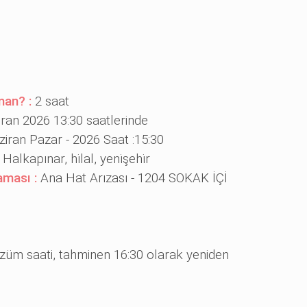
man? :
2 saat
ran 2026 13:30 saatlerinde
iran Pazar - 2026 Saat :15:30
:
Halkapınar, hi̇lal, yeni̇şehi̇r
aması :
Ana Hat Arızası - 1204 SOKAK İÇİ
züm saati, tahminen 16:30 olarak yeniden