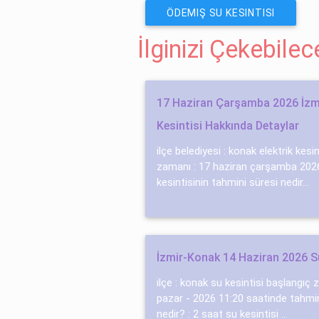
ÖDEMIŞ SU KESINTISI
İlginizi Çekebile
17 Haziran Çarşamba 2026 İzmi
Kesintisi Hakkında Detaylar
ilçe belediyesi : konak elektrik kesi
zamanı : 17 haziran çarşamba 2026 
kesintisinin tahmini süresi nedir...
İzmir-Konak 14 Haziran 2026 Su
ilçe : konak su kesintisi başlangıç 
pazar - 2026 11:20 saatinde tahmin
nedir? : 2 saat su kesintisi ...