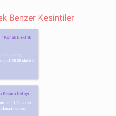
cek Benzer Kesintiler
r Konak Elektrik
ntisi başlangıç
saat :20:00 elektrik
 Kesinti Detayı
zamanı : 14 haziran
i kesinti süresi