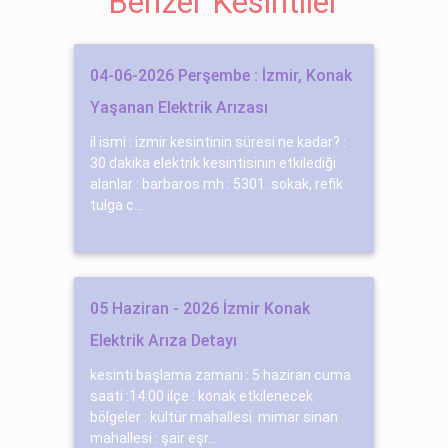
Benzer Kesintiler
04-06-2026 Perşembe : İzmir, Konak
Yaşanan Elektrik Arızası
il ismi : izmir kesintinin süresi ne kadar? :
30 dakika elektrik kesintisinin etkilediği
alanlar : barbaros mh : 5301. sokak, refik
tulga c...
05 Haziran - 2026 İzmir Konak
Elektrik Arıza Detayı
kesinti başlama zamanı : 5 haziran cuma
saati :14:00 ilçe : konak etkilenecek
bölgeler : kültür mahallesi. mimar sinan
mahallesi : şair eşr...