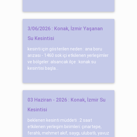
3/06/2026 : Konak, İzmir Yaşanan
Su Kesintisi
kesinti için gösterilen neden : ana boru
arızası - 1460 sok içi etkilenen yerleşimler
ve bölgeler: alsancak ilçe : konak su
kesintisi başla...
03 Haziran - 2026 : Konak, İzmir Su
Kesintisi
beklenen kesinti müddeti : 2 saat
etkilenen yerleşim birimleri: çınartepe,
ferahlı, mehmet aki̇f, saygı, ulubatlı, yavuz