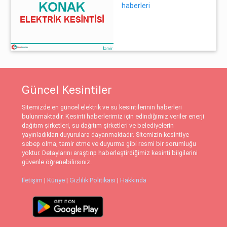
haberleri
Güncel Kesintiler
Sitemizde en güncel elektrik ve su kesintilerinin haberleri
bulunmaktadır. Kesinti haberlerimiz için edindiğimiz veriler enerji
dağıtım şirketleri, su dağıtım şirketleri ve belediyelerin
yayınladıkları duyurulara dayanmaktadır. Sitemizin kesintiye
sebep olma, tamir etme ve duyurma gibi resmi bir sorumluğu
yoktur. Detaylarını araştırıp haberleştirdiğimiz kesinti bilgilerini
güvenle öğrenebilirsiniz.
İletişim
|
Künye
|
Gizlilik Politikası
|
Hakkında