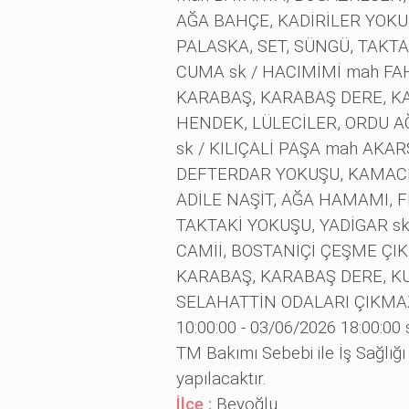
AĞA BAHÇE, KADİRİLER YOKU
PALASKA, SET, SÜNGÜ, TAKT
CUMA sk / HACIMİMİ mah FAH
KARABAŞ, KARABAŞ DERE, KA
HENDEK, LÜLECİLER, ORDU AĞ
sk / KILIÇALİ PAŞA mah AKA
DEFTERDAR YOKUŞU, KAMACI 
ADİLE NAŞİT, AĞA HAMAMI, F
TAKTAKİ YOKUŞU, YADİGAR s
CAMİİ, BOSTANİÇİ ÇEŞME ÇIK
KARABAŞ, KARABAŞ DERE, KUT
SELAHATTİN ODALARI ÇIKMAZI,
10:00:00 - 03/06/2026 18:00:00
TM Bakımı Sebebi ile İş Sağlığı 
yapılacaktır.
İlçe :
Beyoğlu