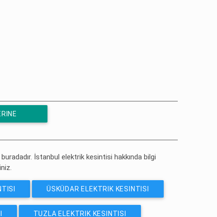
ERINE
i buradadır. İstanbul elektrik kesintisi hakkında bilgi
iniz.
TISI
ÜSKÜDAR ELEKTRIK KESINTISI
I
TUZLA ELEKTRIK KESINTISI