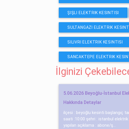
ŞIŞLI ELEKTRIK KESINTISI
SULTANGAZI ELEKTRIK KESINT
SILIVRI ELEKTRIK KESINTISI
SANCAKTEPE ELEKTRIK KESIN
İlginizi Çekebile
5.06.2026 Beyoğlu-İstanbul Elek
Hakkında Detaylar
ilçesi : beyoğlu kesinti başlangıç ta
saati :10:00 şehri : istanbul elektrik
yapılan açıklama : abone/ş...