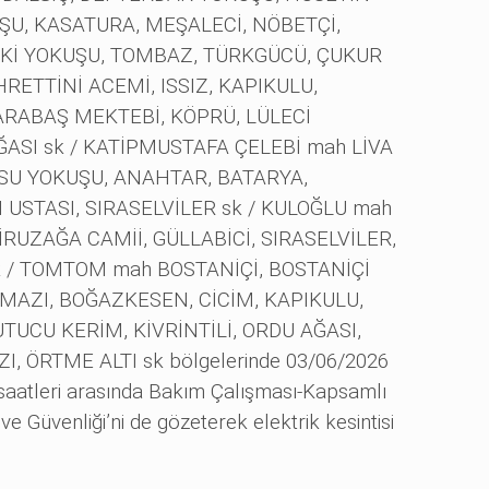
ŞU, KASATURA, MEŞALECİ, NÖBETÇİ,
AKİ YOKUŞU, TOMBAZ, TÜRKGÜCÜ, ÇUKUR
RETTİNİ ACEMİ, ISSIZ, KAPIKULU,
RABAŞ MEKTEBİ, KÖPRÜ, LÜLECİ
ASI sk / KATİPMUSTAFA ÇELEBİ mah LİVA
RSU YOKUŞU, ANAHTAR, BATARYA,
USTASI, SIRASELVİLER sk / KULOĞLU mah
İRUZAĞA CAMİİ, GÜLLABİCİ, SIRASELVİLER,
k / TOMTOM mah BOSTANİÇİ, BOSTANİÇİ
MAZI, BOĞAZKESEN, CİCİM, KAPIKULU,
UCU KERİM, KİVRİNTİLİ, ORDU AĞASI,
 ÖRTME ALTI sk bölgelerinde 03/06/2026
 saatleri arasında Bakım Çalışması-Kapsamlı
ve Güvenliği’ni de gözeterek elektrik kesintisi