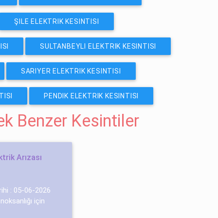
ŞILE ELEKTRIK KESINTISI
ISI
SULTANBEYLI ELEKTRIK KESINTISI
SARIYER ELEKTRIK KESINTISI
TISI
PENDIK ELEKTRIK KESINTISI
cek Benzer Kesintiler
trik Arızası
rihi : 05-06-2026
 noksanlığı için