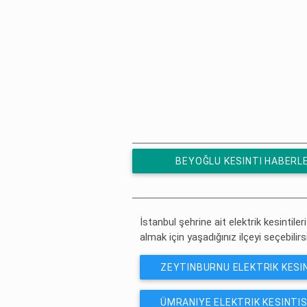
BEYOĞLU KESINTI HABERL
ÜCRETSIZ ABONE OL
İstanbul şehrine ait elektrik kesintiler
almak için yaşadığınız ilçeyi seçebilirs
ZEYTINBURNU ELEKTRIK KESIN
ÜMRANIYE ELEKTRIK KESINTIS