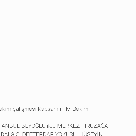
akım çalışması-Kapsamlı TM Bakımı
TANBUL BEYOĞLU ilce MERKEZ-FİRUZAĞA
 DALGIÇ, DEFTERDAR YOKUŞU, HÜSEYİN