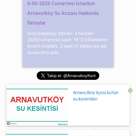
6-06-2026 Cumartesi İstanbul-
Arnavutköy Su Arızası Hakkında
Detaylar
arıza başlangıç zamanı : 6 haziran-
2026(cumartesi) saati :18:12:34 beklenen
kesinti müddeti : 2 saat 47 dakika ilçe adı :
arnavutköy şehi...
Arnavutköy ilçesi bütün
su kesintileri