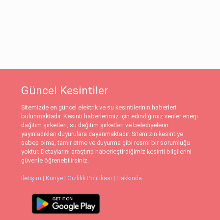
Güncel Kesintiler
Sitemizde en güncel elektrik ve su kesintilerinin haberleri
bulunmaktadır. Kesinti haberlerimiz için edindiğimiz veriler enerji
dağıtım şirketleri, su dağıtım şirketleri ve belediyelerin
yayınladıkları duyurulara dayanmaktadır. Sitemizin kesintiye
sebep olma, tamir etme ve duyurma gibi resmi bir sorumluğu
yoktur. Detaylarını araştırıp haberleştirdiğimiz kesinti bilgilerini
güvenle öğrenebilirsiniz.
İletişim
|
Künye
|
Gizlilik Politikası
|
Hakkında