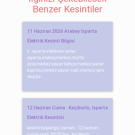
Benzer Kesintiler
11 Haziran 2026 Atabey Isparta
Elektrik Kesinti Bilgisi
il : ısparta etkilenen yerler :
ısparta,atabey,merkez müftü
zıral,merkez pazar bahçe,merkez pazar
köprülü,merkez pazar mah.,merkez yeni
okul bö...
12 Haziran Cuma : Keçiborlu, Isparta
Elektrik Kesintisi
kesinti başlangıç zamanı : 12 haziran -
cuma saati :09:00 ilçe : keçiborlu