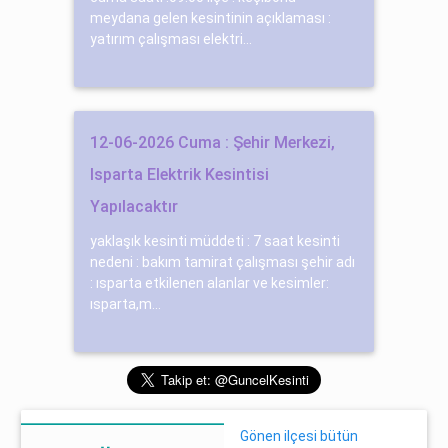
meydana gelen kesintinin açıklaması :
yatırım çalışması elektri...
12-06-2026 Cuma : Şehir Merkezi,
Isparta Elektrik Kesintisi
Yapılacaktır
yaklaşık kesinti müddeti : 7 saat kesinti
nedeni : bakım tamirat çalışması şehir adı
: ısparta etkilenen alanlar ve kesimler:
ısparta,m...
Gönen ilçesi bütün