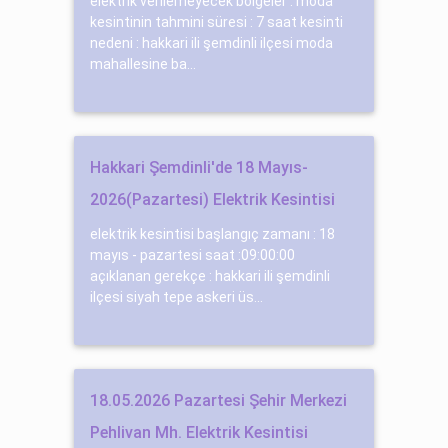
elektrik verilemeyecek bölgeler : moda
kesintinin tahmini süresi : 7 saat kesinti
nedeni : hakkari ili şemdinli ilçesi moda
mahallesine ba...
Hakkari Şemdinli'de 18 Mayıs-
2026(Pazartesi) Elektrik Kesintisi
elektrik kesintisi başlangıç zamanı : 18
mayıs - pazartesi saat :09:00:00
açıklanan gerekçe : hakkari ili şemdinli
ilçesi siyah tepe askeri üs...
18.05.2026 Pazartesi Şehir Merkezi
Pehlivan Mh. Elektrik Kesintisi