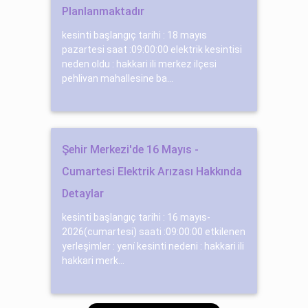
Planlanmaktadır
kesinti başlangıç tarihi : 18 mayıs
pazartesi saat :09:00:00 elektrik kesintisi
neden oldu : hakkari ili merkez ilçesi
pehlivan mahallesine ba...
Şehir Merkezi'de 16 Mayıs -
Cumartesi Elektrik Arızası Hakkında
Detaylar
kesinti başlangıç tarihi : 16 mayıs-
2026(cumartesi) saati :09:00:00 etkilenen
yerleşimler : yeni̇ kesinti nedeni : hakkari ili
hakkari merk...