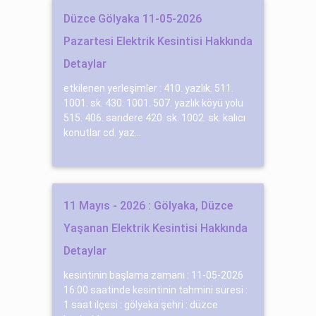
Düzce Gölyaka 11-05-2026
Pazartesi Elektrik Kesintisi Hakkında
Detaylar
etkilenen yerleşimler : 410. yazlık. 511.
1001. sk. 430. 1001. 507. yazlık köyü yolu
515. 406. sarıdere 420. sk. 1002. sk. kalıcı
konutlar cd. yaz...
11 Mayıs - 2026 : Gölyaka, Düzce
Yaşanan Elektrik Kesintisi Hakkında
Detaylar
kesintinin başlama zamanı : 11-05-2026
16:00 saatinde kesintinin tahmini süresi :
1 saat ilçesi : gölyaka şehri : düzce