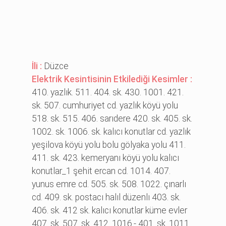
İli :
Düzce
Elektrik Kesintisinin Etkilediği Kesimler :
410. yazlık. 511. 404. sk. 430. 1001. 421.
sk. 507. cumhuri̇yet cd. yazlık köyü yolu
518. sk. 515. 406. sarıdere 420. sk. 405. sk.
1002. sk. 1006. sk. kalıcı konutlar cd. yazlık
yeşi̇lova köyü yolu bolu gölyaka yolu 411.
411. sk. 423. kemeryanı köyü yolu kalıcı
konutlar_1 şehi̇t ercan cd. 1014. 407.
yunus emre cd. 505. sk. 508. 1022. çınarlı
cd. 409. sk. postacı halıl düzenlı 403. sk.
406. sk. 412 sk. kalıcı konutlar küme evler
407. sk. 507. sk. 412. 1016.- 401. sk. 1011