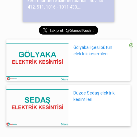
kesintisinden etkilenen alanlar : 507. sk.
412. 511. 1016.- 1011 430....
Gölyaka ilçesi bütün
elektrik kesintileri
Düzce Sedaş elektrik
kesintileri