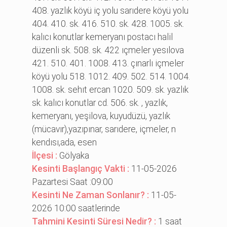
408. yazlık köyü i̇ç yolu sarıdere köyü yolu
404. 410. sk. 416. 510. sk. 428. 1005. sk.
kalıcı konutlar kemeryanı postacı hali̇l
düzenli̇ sk. 508. sk. 422 ıçmeler yesılova
421. 510. 401. 1008. 413. çınarlı i̇çmeler
köyü yolu 518. 1012. 409. 502. 514. 1004.
1008. sk. sehıt ercan 1020. 509. sk. yazlık
sk. kalıcı konutlar cd. 506. sk. , yazlık,
kemeryanı, yeşi̇lova, kuyudüzü, yazlık
(mücavır),yazıpınar, sarıdere, i̇çmeler, n
kendısı,ada, esen
İlçesi :
Gölyaka
Kesinti Başlangıç Vakti :
11-05-2026
Pazartesi Saat :09:00
Kesinti Ne Zaman Sonlanır? :
11-05-
2026 10:00 saatlerinde
Tahmini Kesinti Süresi Nedir? :
1 saat