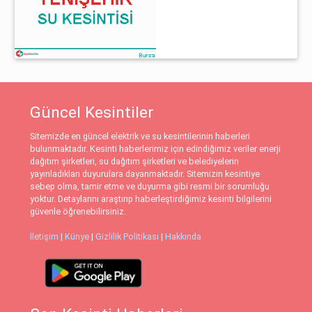
Güncel Kesintiler
Sitemizde en güncel elektrik ve su kesintilerinin haberleri
bulunmaktadır. Kesinti haberlerimiz için edindiğimiz veriler enerji
dağıtım şirketleri, su dağıtım şirketleri ve belediyelerin
yayınladıkları duyurulara dayanmaktadır. Sitemizin kesintiye
sebep olma, tamir etme ve duyurma gibi resmi bir sorumluğu
yoktur. Detaylarını araştırıp haberleştirdiğimiz kesinti bilgilerini
güvenle öğrenebilirsiniz.
İletişim
|
Künye
|
Gizlilik Politikası
|
Hakkında