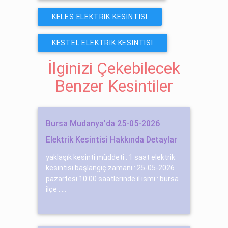
KELES ELEKTRIK KESINTISI
KESTEL ELEKTRIK KESINTISI
İlginizi Çekebilecek
Benzer Kesintiler
Bursa Mudanya'da 25-05-2026
Elektrik Kesintisi Hakkında Detaylar
yaklaşık kesinti müddeti : 1 saat elektrik
kesintisi başlangıç zamanı : 25-05-2026
pazartesi 10:00 saatlerinde il ismi : bursa
ilçe : ...