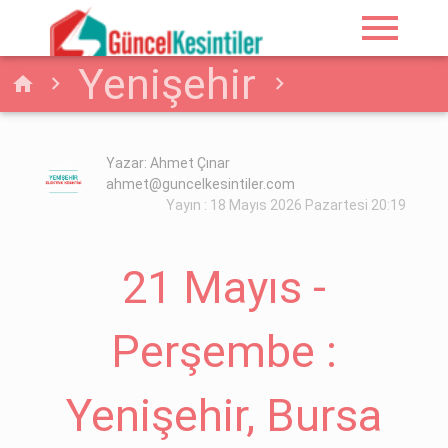
menu
Yenişehir
home
Elektrik
21 Mayıs -
Yazar: Ahmet Çınar
ahmet@guncelkesintiler.com
Perşembe : Yenişehir,
Yayın : 18 Mayıs 2026 Pazartesi 20:19
Bursa Elektrik
21 Mayıs -
Kesintisi
Perşembe :
Yenişehir, Bursa