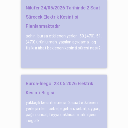
Nilüfer 24/05/2026 Tarihinde 2 Saat
Sürecek Elektrik Kesintisi
Planlanmaktadır
şehir : bursa etkilenen yerler : 50.(470), 51.
(470) ürünlü mah. yapılan açıklama : og
fi̇zi̇ki̇ i̇rti̇bat beklenen kesinti süresi nasıl? :
...
Bursa-İnegöl 23.05.2026 Elektrik
Kesinti Bilgisi
yaklaşık kesinti süresi : 2 saat etkilenen
yerleşimler : cebel, egehan, sebat, uygun,
çağın, ünsal, feyyaz akhisar mah. ilçesi :
inegöl k...