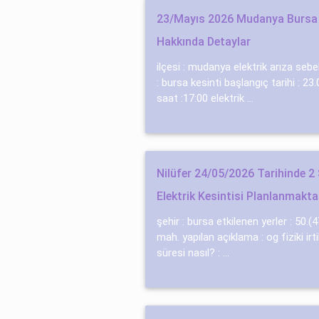
23/Mayıs 2026 Mudanya Bursa E
Hakkında Detaylar
ilçesi : mudanya elektrik arıza sebe
: bursa kesinti başlangıç tarihi : 2
saat :17:00 elektrik ...
Nilüfer 24/05/2026 Tarihinde 2
Elektrik Kesintisi Planlanmakta
şehir : bursa etkilenen yerler : 50.(
mah. yapılan açıklama : og fi̇zi̇ki̇ i̇r
süresi nasıl? : ...