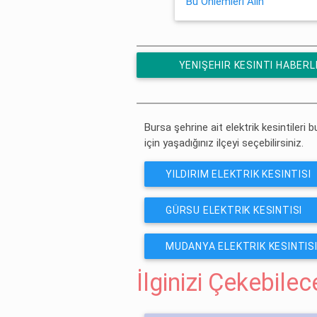
Bu Önlemleri Alın
YENIŞEHIR KESINTI HABERL
ÜCRETSIZ ABONE OL
Bursa şehrine ait elektrik kesintileri b
için yaşadığınız ilçeyi seçebilirsiniz.
YILDIRIM ELEKTRIK KESINTISI
GÜRSU ELEKTRIK KESINTISI
MUDANYA ELEKTRIK KESINTIS
İlginizi Çekebile