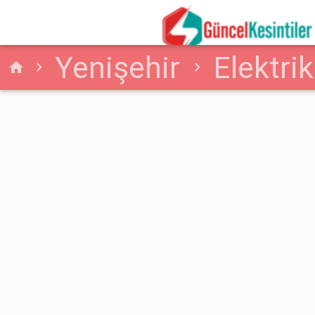
Yenişehir
Elektrik
home
Elektrik Arızası