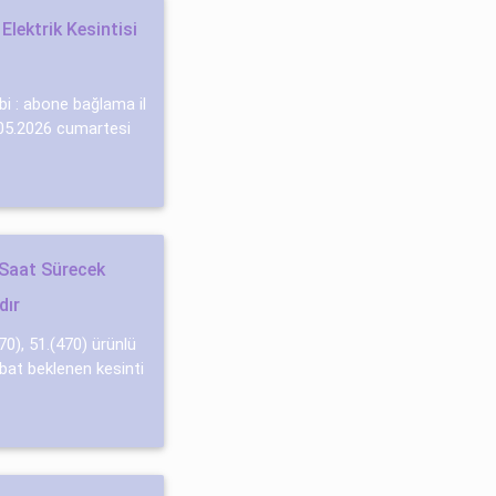
lektrik Kesintisi
bi : abone bağlama il
3.05.2026 cumartesi
 Saat Sürecek
dır
470), 51.(470) ürünlü
ti̇bat beklenen kesinti