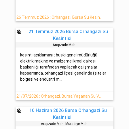
26 Temmuz 2026 : Orhangazi, Bursa Su Kesintisi Hakkında Detaylar
format_color_reset
21 Temmuz 2026 Bursa Orhangazi Su
Kesintisi
Arapzade Mah.
kesinti açıklaması : buski genel müdürlüğü
elektrik makine ve malzeme ikmal dairesi
başkanlığı tarafından yapılacak çalışmalar
kapsamında, orhangazi ilçesi genelinde (siteler
bölgesi ve endüstri m...
21/07/2026 : Orhangazi, Bursa Yaşanan Su Verilemeyecektir
format_color_reset
10 Haziran 2026 Bursa Orhangazi Su
Kesintisi
Arapzade Mah. Muradi̇ye Mah.