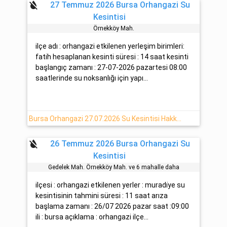
format_color_reset
27 Temmuz 2026 Bursa Orhangazi Su
Kesintisi
Örnekköy Mah.
ilçe adı : orhangazi etkilenen yerleşim birimleri:
fati̇h hesaplanan kesinti süresi : 14 saat kesinti
başlangıç zamanı : 27-07-2026 pazartesi 08:00
saatlerinde su noksanlığı için yapı...
Bursa Orhangazi 27.07.2026 Su Kesintisi Hakkında
format_color_reset
26 Temmuz 2026 Bursa Orhangazi Su
Kesintisi
Gedelek Mah. Örnekköy Mah. ve 6 mahalle daha
ilçesi : orhangazi etkilenen yerler : muradi̇ye su
kesintisinin tahmini süresi : 11 saat arıza
başlama zamanı : 26/07 2026 pazar saat :09:00
ili : bursa açıklama : orhangazi ilçe...