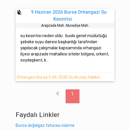
format_color_reset
9 Haziran 2026 Bursa Orhangazi Su
Kesintisi
Arapzade Mah. Muradi̇ye Mah.
su kesintisi neden oldu : buski genel müdürlüğü
şebeke suyu dairesi başkanlığı tarafından
yapılacak çalışmalar kapsamında orhangazi
ilçesi arapzade mahallesi siteler bölgesi, orkent,
soydaşkent, k...
Orhangazi Bursa 9-06-2026 Su Arızası Hakkında Detaylar
chevron_left
1
Faydalı Linkler
Bursa doğalgaz faturası ödeme