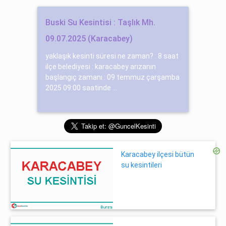
Buski Su Kesintisi : Taşlık Mh.
09.07.2025 (Karacabey)
yaklaşık kesinti süresi ne zaman? : 8 saat
ilçe belediyesi : karacabey arızanın
başlangıç zamanı : 09 temmuz çarşamba
2025 09:00 saatinde ...
Karacabey ilçesi bütün
su kesintileri