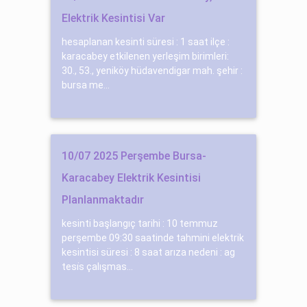
Elektrik Kesintisi Var
hesaplanan kesinti süresi : 1 saat ilçe :
karacabey etkilenen yerleşim birimleri:
30., 53., yeniköy hüdavendigar mah. şehir :
bursa me...
10/07 2025 Perşembe Bursa-
Karacabey Elektrik Kesintisi
Planlanmaktadır
kesinti başlangıç tarihi : 10 temmuz
perşembe 09:30 saatinde tahmini elektrik
kesintisi süresi : 8 saat arıza nedeni : ag
tesi̇s çalışmas...