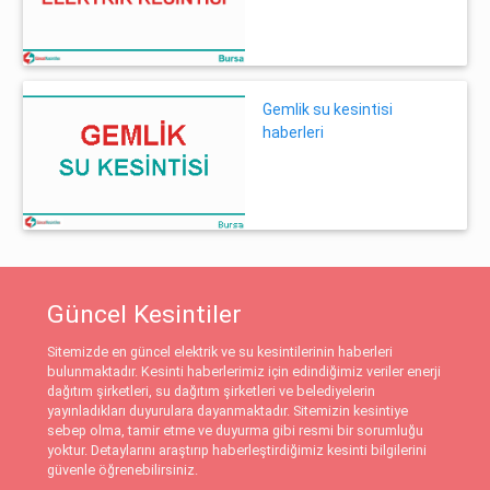
Gemlik su kesintisi
haberleri
Güncel Kesintiler
Sitemizde en güncel elektrik ve su kesintilerinin haberleri
bulunmaktadır. Kesinti haberlerimiz için edindiğimiz veriler enerji
dağıtım şirketleri, su dağıtım şirketleri ve belediyelerin
yayınladıkları duyurulara dayanmaktadır. Sitemizin kesintiye
sebep olma, tamir etme ve duyurma gibi resmi bir sorumluğu
yoktur. Detaylarını araştırıp haberleştirdiğimiz kesinti bilgilerini
güvenle öğrenebilirsiniz.