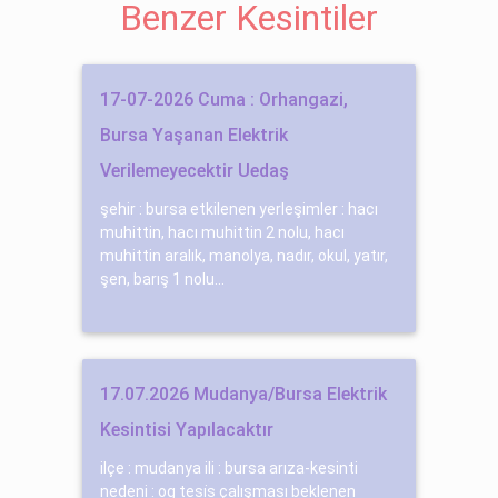
Benzer Kesintiler
17-07-2026 Cuma : Orhangazi,
Bursa Yaşanan Elektrik
Verilemeyecektir Uedaş
şehir : bursa etkilenen yerleşimler : hacı
muhittin, hacı muhittin 2 nolu, hacı
muhittin aralık, manolya, nadır, okul, yatır,
şen, barış 1 nolu...
17.07.2026 Mudanya/Bursa Elektrik
Kesintisi Yapılacaktır
ilçe : mudanya ili : bursa arıza-kesinti
nedeni : og tesi̇s çalışması beklenen