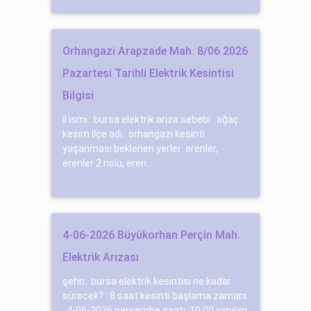
Orhangazi Arapzade Mah. 8/06 2026
Pazartesi Tarihli Elektrik Kesintisi
Bilgisi
il ismi : bursa elektrik arıza sebebi : ağaç
kesi̇m ilçe adı : orhangazi kesinti
yaşanması beklenen yerler: erenler,
erenler 2 nolu, eren...
4-06-2026 Büyükorhan Perçin Mah.
Elektrik Arızası
şehri : bursa elektrik kesintisi ne kadar
sürecek? : 8 saat kesinti başlama zamanı
: 4-06-2026 perşembe saati :10:00 yapılan