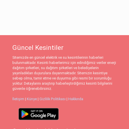
Güncel Kesintiler
Sitemizde en güncel elektrik ve su kesintilerinin haberleri
bulunmaktadır. Kesinti haberlerimiz için edindiğimiz veriler enerji
dağıtım şirketleri, su dağıtım şirketleri ve belediyelerin
yayınladıkları duyurulara dayanmaktadır. Sitemizin kesintiye
sebep olma, tamir etme ve duyurma gibi resmi bir sorumluğu
yoktur. Detaylarını araştırıp haberleştirdiğimiz kesinti bilgilerini
güvenle öğrenebilirsiniz.
İletişim
|
Künye
|
Gizlilik Politikası
|
Hakkında