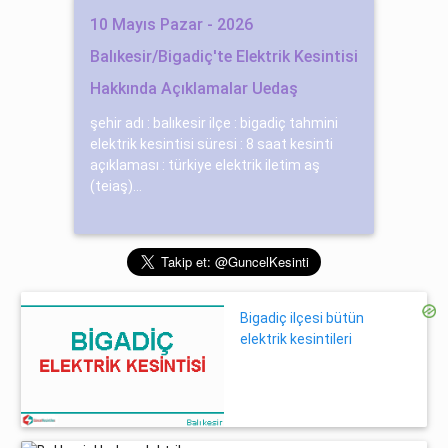
10 Mayıs Pazar - 2026
Balıkesir/Bigadiç'te Elektrik Kesintisi
Hakkında Açıklamalar Uedaş
şehir adı : balıkesir ilçe : bigadiç tahmini
elektrik kesintisi süresi : 8 saat kesinti
açıklaması : türkiye elektrik iletim aş
(teiaş)...
Bigadiç ilçesi bütün
elektrik kesintileri