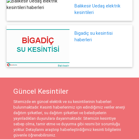
Balıkesir Uedaş elektrik
kesintileri
Bigadiç su kesintisi
haberleri
Güncel Kesintiler
Sitemizde en güncel elektrik ve su kesintilerinin haberleri
bulunmaktadır. Kesinti haberlerimiz için edindiğimiz veriler enerji
dağıtım şirketleri, su dağıtım şirketleri ve belediyelerin
yayınladıkları duyurulara dayanmaktadır. Sitemizin kesintiye
sebep olma, tamir etme ve duyurma gibi resmi bir sorumluğu
yoktur. Detaylarını araştırıp haberleştirdiğimiz kesinti bilgilerini
güvenle öğrenebilirsiniz.