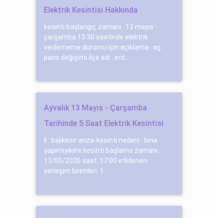
Elektrik Kesintisi Hakkında
kesinti başlangıç zamanı : 13 mayıs -
çarşamba 13:30 saatinde elektrik
verilememe durumu için açıklama : ag
pano deği̇şi̇mi̇ ilçe adı : erd...
Ayvalık 13 Mayıs - Çarşamba
Tarihinde 5 Saat Elektrik Kesintisi
il : balıkesir arıza-kesinti nedeni : bi̇na
yapımıyıkımı kesinti başlama zamanı :
13/05/2026 saat :17:00 etkilenen
yerleşim birimleri: 1...