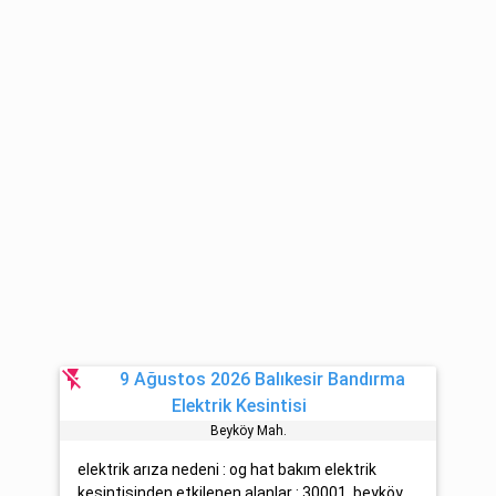
flash_off
9 Ağustos 2026 Balıkesir Bandırma
Elektrik Kesintisi
Beyköy Mah.
elektrik arıza nedeni : og hat bakım elektrik
kesintisinden etkilenen alanlar : 30001, beyköy,