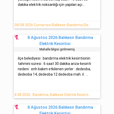
dakika elektrik noksanlığı için yapılan açı...
08/08 2026 Cumartesi Balıkesir-Bandırma Elektrik Kesintisi Yaşanacaktır
flash_off
8 Ağustos 2026 Balıkesir Bandırma
Elektrik Kesintisi
Mahalle bilgisi girilmemiş
ilçe belediyesi : bandırma elektrik kesintisinin
tahmini süresi : 6 saat 30 dakika arıza-kesinti
nedeni : enh bakım etkilenen yerler : dedeoba,
dedeoba 14, dedeoba 12 dedeoba mah. il : ...
8.08.2026 : Bandırma, Balıkesir Elektrik Kesintisi Yapılacaktır
flash_off
8 Ağustos 2026 Balıkesir Bandırma
Elektrik Kesintisi