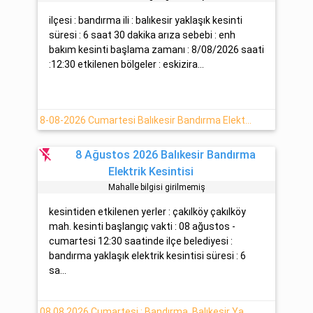
ilçesi : bandırma ili : balıkesir yaklaşık kesinti
süresi : 6 saat 30 dakika arıza sebebi : enh
bakım kesinti başlama zamanı : 8/08/2026 saati
:12:30 etkilenen bölgeler : eskizira...
8-08-2026 Cumartesi Balıkesir Bandırma Elektrik Kesintisi Yapılacaktır
flash_off
8 Ağustos 2026 Balıkesir Bandırma
Elektrik Kesintisi
Mahalle bilgisi girilmemiş
kesintiden etkilenen yerler : çakılköy çakılköy
mah. kesinti başlangıç vakti : 08 ağustos -
cumartesi 12:30 saatinde ilçe belediyesi :
bandırma yaklaşık elektrik kesintisi süresi : 6
sa...
08.08.2026 Cumartesi : Bandırma, Balıkesir Yaşanan Elektrik Arızası