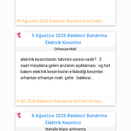
09 Ağustos 2026 Balıkesir/Bandırma'da Elektrik Arızası
flash_off
9 Ağustos 2026 Balıkesir Bandırma
Elektrik Kesintisi
Orhani̇ye Mah.
elektrik kesintisinin tahmini süresi nedir? : 3
saat meydana gelen arızanın açıklaması : og hat
bakım elektrik kesintisinin etkilediği kesimler :
orhaniye orhaniye mah. şehir : balıkesi...
9-08-2026 Balıkesir/Bandırma'da Elektrik Kesintisi Haberi
flash_off
8 Ağustos 2026 Balıkesir Bandırma
Elektrik Kesintisi
Mahalle bilgisi girilmemiş