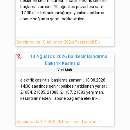
beklenen kesinti süresi : 1 saat elektrik kesintisi
başlama zamanı : 10 ağustos pazartesi saati
:17:00 elektrik noksanlığı için yapılan açıklama :
abone bağlama şehir : balıkesir ilçe...
Bandırma'da 10 Ağustos-2026(Pazartesi) Elektrik Arızası Hakkında Detaylar [Uedaş]
flash_off
10 Ağustos 2026 Balıkesir Bandırma
Elektrik Kesintisi
Yeni̇ Mah.
elektrik kesintisi başlama zamanı : 10.08.2026
14:30 saatinde şehir : balıkesir etkilenen yerler :
21084, 21085, 21088, 21107, 21083 yeni mah.
kesintinin nedeni : abone bağlama elektrik...
Bandırmada 10/08 2026 Pazartesi Tarihinde 1 Saat Elektrik Kesintisi