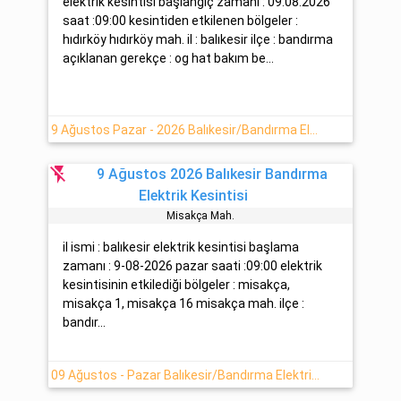
elektrik kesintisi başlangıç zamanı : 09.08.2026
saat :09:00 kesintiden etkilenen bölgeler :
hıdırköy hıdırköy mah. il : balıkesir ilçe : bandırma
açıklanan gerekçe : og hat bakım be...
9 Ağustos Pazar - 2026 Balıkesir/Bandırma Elektrik Kesinti Detayı
flash_off
9 Ağustos 2026 Balıkesir Bandırma
Elektrik Kesintisi
Mi̇sakça Mah.
il ismi : balıkesir elektrik kesintisi başlama
zamanı : 9-08-2026 pazar saati :09:00 elektrik
kesintisinin etkilediği bölgeler : misakça,
misakça 1, misakça 16 misakça mah. ilçe :
bandır...
09 Ağustos - Pazar Balıkesir/Bandırma Elektrik Kesinti Bilgisi