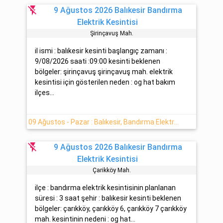
flash_off
9 Ağustos 2026 Balıkesir Bandırma
Elektrik Kesintisi
Şi̇ri̇nçavuş Mah.
il ismi : balıkesir kesinti başlangıç zamanı :
9/08/2026 saati :09:00 kesinti beklenen
bölgeler: şirinçavuş şirinçavuş mah. elektrik
kesintisi için gösterilen neden : og hat bakım
ilçes...
09 Ağustos - Pazar : Balıkesir, Bandırma Elektrik Arızası Hakkında Detaylar
flash_off
9 Ağustos 2026 Balıkesir Bandırma
Elektrik Kesintisi
Çarikköy Mah.
ilçe : bandırma elektrik kesintisinin planlanan
süresi : 3 saat şehir : balıkesir kesinti beklenen
bölgeler: çarıkköy, çarıkköy 6, çarıkköy 7 çarıkköy
mah. kesintinin nedeni : og hat...