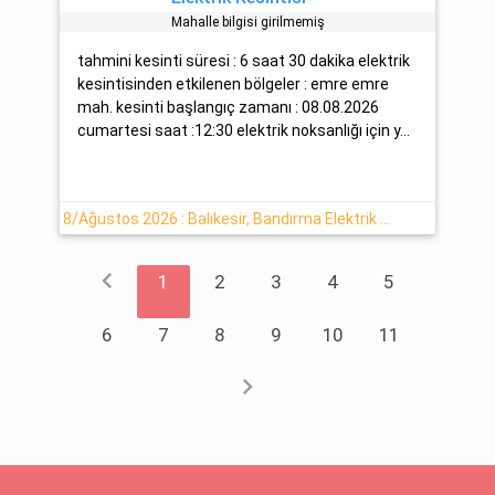
Mahalle bilgisi girilmemiş
tahmini kesinti süresi : 6 saat 30 dakika elektrik
kesintisinden etkilenen bölgeler : emre emre
mah. kesinti başlangıç zamanı : 08.08.2026
cumartesi saat :12:30 elektrik noksanlığı için y...
8/Ağustos 2026 : Balıkesir, Bandırma Elektrik Kesintisi
chevron_left
1
2
3
4
5
6
7
8
9
10
11
chevron_right