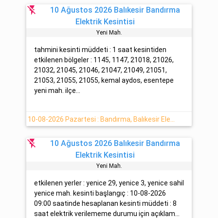
flash_off
10 Ağustos 2026 Balıkesir Bandırma
Elektrik Kesintisi
Yeni̇ Mah.
tahmini kesinti müddeti : 1 saat kesintiden
etkilenen bölgeler : 1145, 1147, 21018, 21026,
21032, 21045, 21046, 21047, 21049, 21051,
21053, 21055, 21055, kemal aydos, esentepe
yeni mah. ilçe...
10-08-2026 Pazartesi : Bandırma, Balıkesir Elektrik Arıza Bilgisi
flash_off
10 Ağustos 2026 Balıkesir Bandırma
Elektrik Kesintisi
Yeni̇ Mah.
etkilenen yerler : yenice 29, yenice 3, yenice sahil
yenice mah. kesinti başlangıç : 10-08-2026
09:00 saatinde hesaplanan kesinti müddeti : 8
saat elektrik verilememe durumu için açıklam...