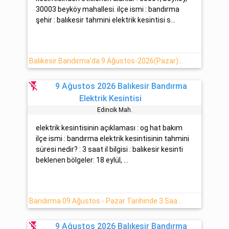
30003 beyköy mahallesi. ilçe ismi : bandırma
şehir : balıkesir tahmini elektrik kesintisi s...
Balıkesir Bandırma'da 9 Ağustos-2026(Pazar) Elektrik Kesintisi
flash_off
9 Ağustos 2026 Balıkesir Bandırma
Elektrik Kesintisi
Edi̇nci̇k Mah.
elektrik kesintisinin açıklaması : og hat bakım
ilçe ismi : bandırma elektrik kesintisinin tahmini
süresi nedir? : 3 saat il bilgisi : balıkesir kesinti
beklenen bölgeler: 18 eylül, ...
Bandırma 09 Ağustos - Pazar Tarihinde 3 Saat Sürecek Elektrik Kesintisi
flash_off
9 Ağustos 2026 Balıkesir Bandırma