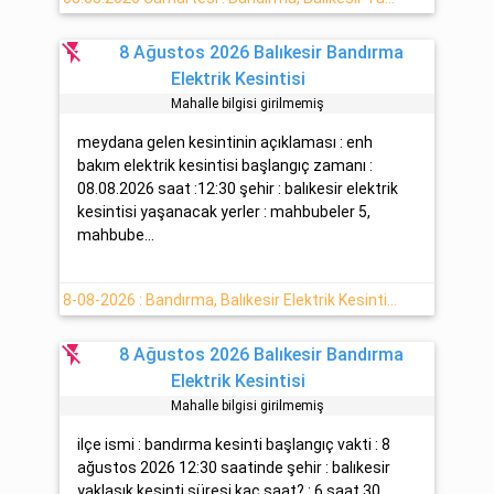
flash_off
8 Ağustos 2026 Balıkesir Bandırma
Elektrik Kesintisi
Mahalle bilgisi girilmemiş
meydana gelen kesintinin açıklaması : enh
bakım elektrik kesintisi başlangıç zamanı :
08.08.2026 saat :12:30 şehir : balıkesir elektrik
kesintisi yaşanacak yerler : mahbubeler 5,
mahbube...
8-08-2026 : Bandırma, Balıkesir Elektrik Kesinti Detayı
flash_off
8 Ağustos 2026 Balıkesir Bandırma
Elektrik Kesintisi
Mahalle bilgisi girilmemiş
ilçe ismi : bandırma kesinti başlangıç vakti : 8
ağustos 2026 12:30 saatinde şehir : balıkesir
yaklaşık kesinti süresi kaç saat? : 6 saat 30