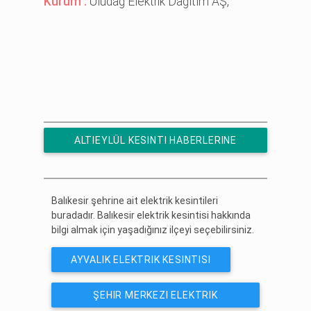
Kurum :
Uludağ Elektrik Dağıtım AŞ,
ALTIEYLÜL KESINTI HABERLERINE
ÜCRETSIZ ABONE OL
Balıkesir şehrine ait elektrik kesintileri
buradadır. Balıkesir elektrik kesintisi hakkında
bilgi almak için yaşadığınız ilçeyi seçebilirsiniz.
AYVALIK ELEKTRIK KESINTISI
ŞEHIR MERKEZI ELEKTRIK