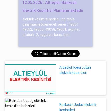
12.05.2026 : Altıeylül, Balıkesir
Elektrik Kesintisi Planlanmaktadır
elektrik kesintisi nedeni : og tesi̇s
çalışması etkilenecek yerler : 49051,
49052, 49053, 49058, 49061, akpınar,
atatürk_2, aygören, barış, ben...
Altıeylül ilçesi bütün
elektrik kesintileri
Balıkesir Uedaş elektrik
kesintileri