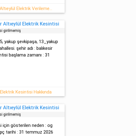
01/08 2026 Cumartesi Balıkesir Altıeylül Elektrik Verilemeyecektir
Altıeylül Elektrik Kesintisi
si girilmemiş
245, yakup şevkipaşa, 13_yakup
lesi. şehir adı : balıkesir
esintisi başlama zamanı : 31
 Elektrik Kesintisi Hakkında
Altıeylül Elektrik Kesintisi
si girilmemiş
isi için gösterilen neden : og
ngıç tarihi : 31 temmuz 2026