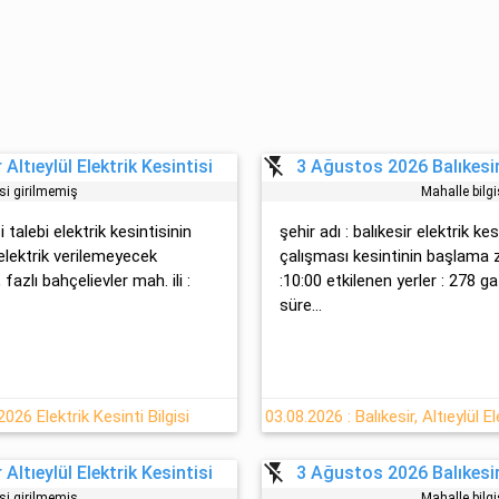
flash_off
Altıeylül Elektrik Kesintisi
3 Ağustos 2026 Balıkesir 
isi girilmemiş
Mahalle bilgi
 talebi̇ elektrik kesintisinin
şehir adı : balıkesir elektrik kes
 elektrik verilemeyecek
çalışması kesintinin başlama 
fazlı bahçelievler mah. ili :
:10:00 etkilenen yerler : 278
süre...
026 Elektrik Kesinti Bilgisi
flash_off
Altıeylül Elektrik Kesintisi
3 Ağustos 2026 Balıkesir 
isi girilmemiş
Mahalle bilgi