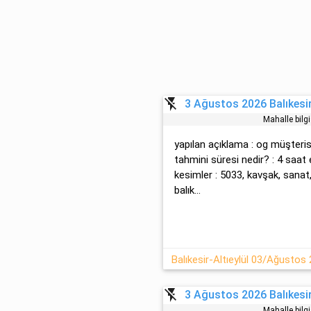
flash_off
3 Ağustos 2026 Balıkesir 
Mahalle bilg
yapılan açıklama : og müşteri̇si̇
tahmini süresi nedir? : 4 saat
kesimler : 5033, kavşak, sanat, 
balık...
Balıkesir-Altıeylül 03/Ağustos 2
flash_off
3 Ağustos 2026 Balıkesir 
Mahalle bilg