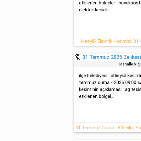
etkilenen bölgeler : büyükbos
elektrik kesinti...
Altıeylül Elektrik Kesintisi: 
flash_off
31 Temmuz 2026 Balıkesir 
Mahalle bilg
ilçe belediyesi : altıeylül kesi
temmuz cuma - 2026 09:00 s
kesintinin açıklaması : ag tesi̇
etkilenen bölgel...
31 Temmuz Cuma : Altıeylül, Balık