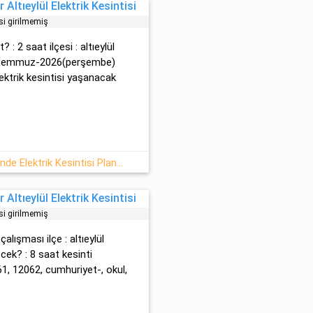
Altıeylül Elektrik Kesintisi
si girilmemiş
 : 2 saat ilçesi : altıeylül
30 temmuz-2026(perşembe)
elektrik kesintisi yaşanacak
Altıeylül 30 Temmuz 2026 Tarihinde Elektrik Kesintisi Planlanmaktadır
Altıeylül Elektrik Kesintisi
si girilmemiş
çalışması ilçe : altıeylül
ecek? : 8 saat kesinti
1, 12062, cumhuriyet-, okul,