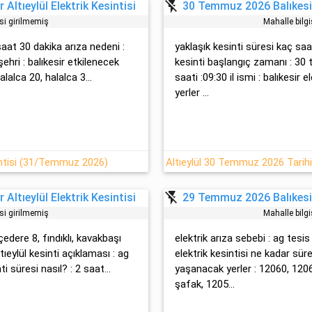
flash_off
Altıeylül Elektrik Kesintisi
30 Temmuz 2026 Balıkesir 
isi girilmemiş
Mahalle bilgi
 saat 30 dakika arıza nedeni :
yaklaşık kesinti süresi kaç saat?
l şehri : balıkesir etkilenecek
kesinti başlangıç zamanı : 
alalca 20, halalca 3...
saati :09:30 il ismi : balıkesir 
yerler ...
sintisi (31/Temmuz 2026)
flash_off
Altıeylül Elektrik Kesintisi
29 Temmuz 2026 Balıkesir 
isi girilmemiş
Mahalle bilgi
hçedere 8, fındıklı, kavakbaşı
elektrik arıza sebebi : ag tesi̇s 
tıeylül kesinti açıklaması : ag
elektrik kesintisi ne kadar sür
i süresi nasıl? : 2 saat...
yaşanacak yerler : 12060, 1206
şafak, 1205...