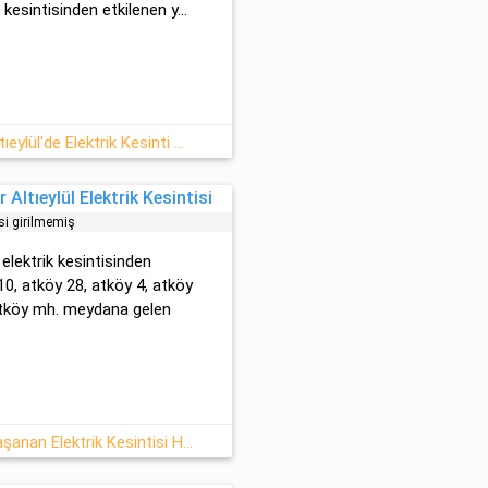
k kesintisinden etkilenen y...
31 Temmuz - Cuma Balıkesir/Altıeylül'de Elektrik Kesinti Haberi
Altıeylül Elektrik Kesintisi
si girilmemiş
 elektrik kesintisinden
 10, atköy 28, atköy 4, atköy
 atköy mh. meydana gelen
31.07.2026 : Altıeylül, Balıkesir Yaşanan Elektrik Kesintisi Haberi