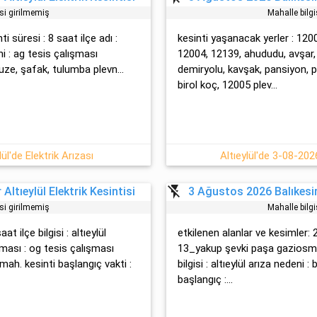
isi girilmemiş
Mahalle bilgi
nti süresi : 8 saat ilçe adı :
kesinti yaşanacak yerler : 120
ni : ag tesi̇s çalışması
12004, 12139, ahududu, avşar,
ruze, şafak, tulumba plevn...
demiryolu, kavşak, pansiyon, pi
birol koç, 12005 plev...
ül'de Elektrik Arızası
Altıeylül'de 3-08-2026
flash_off
Altıeylül Elektrik Kesintisi
3 Ağustos 2026 Balıkesir 
isi girilmemiş
Mahalle bilgi
at ilçe bilgisi : altıeylül
etkilenen alanlar ve kesimler:
ası : og tesi̇s çalışması
13_yakup şevki paşa gaziosmanp
mah. kesinti başlangıç vakti :
bilgisi : altıeylül arıza nedeni :
başlangıç :...