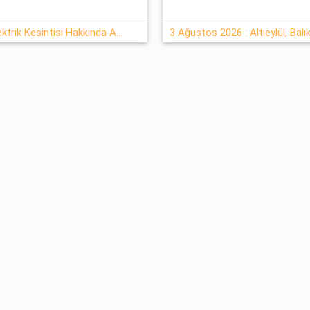
3/08/2026 : Balıkesir, Altıeylül Elektrik Kesintisi Hakkında Açıklamalar
3 Ağustos 2026 : Altıeylül, Balık