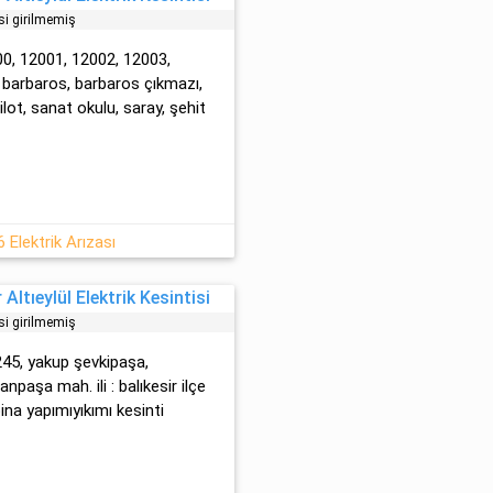
si girilmemiş
00, 12001, 12002, 12003,
 barbaros, barbaros çıkmazı,
lot, sanat okulu, saray, şehit
 Elektrik Arızası
Altıeylül Elektrik Kesintisi
si girilmemiş
 245, yakup şevkipaşa,
aşa mah. ili : balıkesir ilçe
 bi̇na yapımıyıkımı kesinti