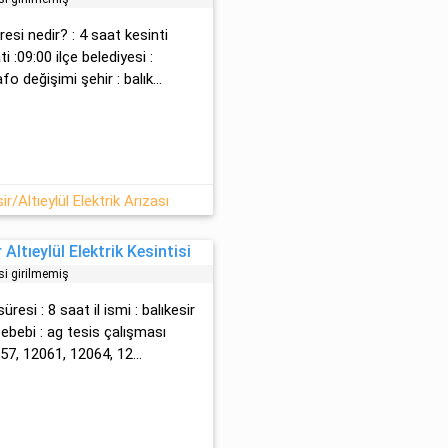
resi nedir? : 4 saat kesinti
i :09:00 ilçe belediyesi :
 deği̇şi̇mi̇ şehir : balık...
r/Altıeylül Elektrik Arızası
Altıeylül Elektrik Kesintisi
si girilmemiş
üresi : 8 saat il ismi : balıkesir
 sebebi : ag tesi̇s çalışması
57, 12061, 12064, 12...