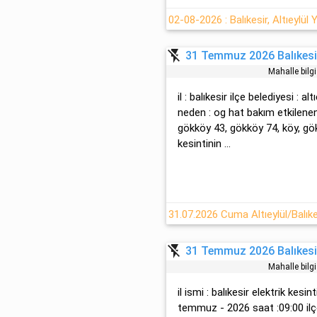
flash_off
31 Temmuz 2026 Balıkesir 
Mahalle bilg
il : balıkesir ilçe belediyesi : al
neden : og hat bakım etkilenen
gökköy 43, gökköy 74, köy, g
kesintinin ...
flash_off
31 Temmuz 2026 Balıkesir 
Mahalle bilg
il ismi : balıkesir elektrik kes
temmuz - 2026 saat :09:00 ilçes