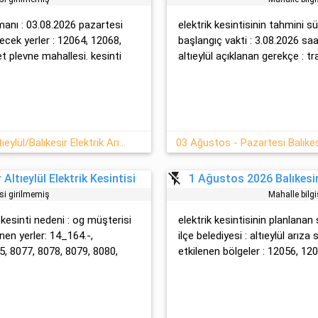
amanı : 03.08.2026 pazartesi
elektrik kesintisinin tahmini sü
enecek yerler : 12064, 12068,
başlangıç vakti : 3.08.2026 saat
yet plevne mahallesi. kesinti
altıeylül açıklanan gerekçe : trafo
03 Ağustos Pazartesi - 2026 Altıeylül/Balıkesir Elektrik Arızası Hakkında Detaylar
03 Ağustos - Pazartesi Balıkesi
flash_off
Altıeylül Elektrik Kesintisi
1 Ağustos 2026 Balıkesir 
isi girilmemiş
Mahalle bilgi
za-kesinti nedeni : og müşteri̇si̇
elektrik kesintisinin planlanan s
nen yerler: 14_164.-,
ilçe belediyesi : altıeylül arıza
, 8077, 8078, 8079, 8080,
etkilenen bölgeler : 12056, 120