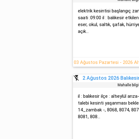
elektrik kesintisi başlangıç z
saati :09:00 il : balıkesir etkil
eser, okul, saltık, şafak, hürri
açık...
flash_off
2 Ağustos 2026 Balıkesir 
Mahalle bilg
il : balıkesir ilçe : altıeylül arı
talebi̇ kesinti yaşanması bekle
14_zambak -, 8068, 8074, 8075
8081, 808...