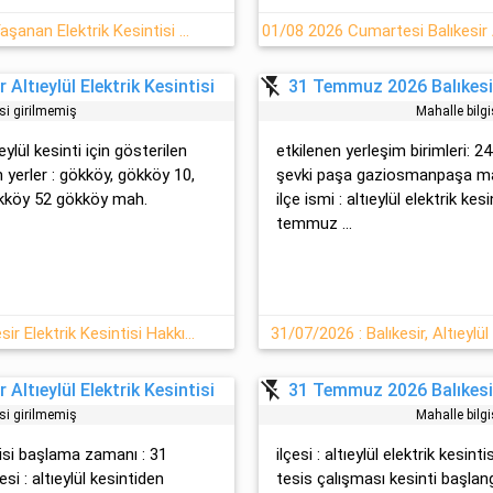
02-08-2026 : Balıkesir, Altıeylül Yaşanan Elektrik Kesintisi Hakkında Açıklamalar
flash_off
Altıeylül Elektrik Kesintisi
31 Temmuz 2026 Balıkesir 
isi girilmemiş
Mahalle bilgi
tıeylül kesinti için gösterilen
etkilenen yerleşim birimleri: 
 yerler : gökköy, gökköy 10,
şevki paşa gaziosmanpaşa mahal
ökköy 52 gökköy mah.
ilçe ismi : altıeylül elektrik k
temmuz ...
31.07.2026 Cuma Altıeylül/Balıkesir Elektrik Kesintisi Hakkında
31/07/2026 : Balıkesir, Altıeylül
flash_off
Altıeylül Elektrik Kesintisi
31 Temmuz 2026 Balıkesir 
isi girilmemiş
Mahalle bilgi
intisi başlama zamanı : 31
ilçesi : altıeylül elektrik kesint
i : altıeylül kesintiden
tesi̇s çalışması kesinti başla