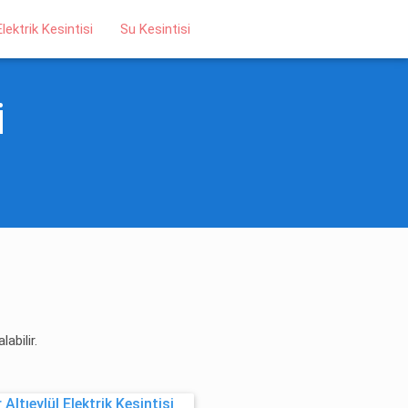
Elektrik Kesintisi
Su Kesintisi
i
abilir.
Altıeylül Elektrik Kesintisi