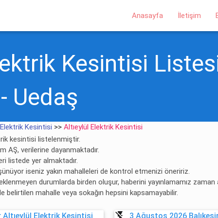
Anasayfa
İletişim
lektrik Kesintisi Listes
 - Uedaş
 Elektrik Kesintisi
>>
Altıeylül Elektrik Kesintisi
rik kesintisi listelenmiştir.
ıtım AŞ, verilerine dayanmaktadır.
ri listede yer almaktadır.
şünüyor iseniz yakın mahalleleri de kontrol etmenizi öneririz.
 beklenmeyen durumlarda birden oluşur, haberini yayınlamamız zaman al
rde belirtilen mahalle veya sokağın hepsini kapsamayabilir.
flash_off
Altıeylül Elektrik Kesintisi
3 Ağustos 2026 Balıkesir 