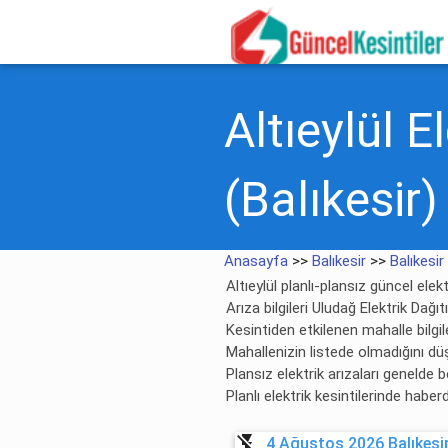
Altıeylül E
(Balıkesir)
Anasayfa
>>
Balıkesir
>>
Balıkesir
Altıeylül planlı-plansız güncel elekt
Arıza bilgileri Uludağ Elektrik Dağ
Kesintiden etkilenen mahalle bilgile
Mahallenizin listede olmadığını dü
Plansız elektrik arızaları genelde
Planlı elektrik kesintilerinde habe
flash_off
4 Ağustos 2026 Balıkesir 