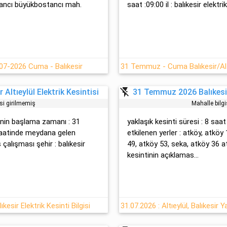
tancı büyükbostancı mah.
saat :09:00 il : balıkesir elektri
31-07-2026 Cuma - Balıkesir
flash_off
Altıeylül Elektrik Kesintisi
31 Temmuz 2026 Balıkesir 
isi girilmemiş
Mahalle bilgi
ntinin başlama zamanı : 31
yaklaşık kesinti süresi : 8 saat
aatinde meydana gelen
etkilenen yerler : atköy, atköy
s çalışması şehir : balıkesir
49, atköy 53, seka, atköy 36
kesintinin açıklamas...
esir Elektrik Kesinti Bilgisi