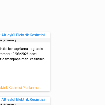
Altıeylül Elektrik Kesintisi
si girilmemiş
intisi için açıklama : og tesi̇s
zamanı : 3/08/2026 saati
 gaziosmanpaşa mah. kesintinin
03.08.2026 : Balıkesir, Altıeylül Elektrik Kesintisi Planlanmaktadır
Altıeylül Elektrik Kesintisi
si girilmemiş