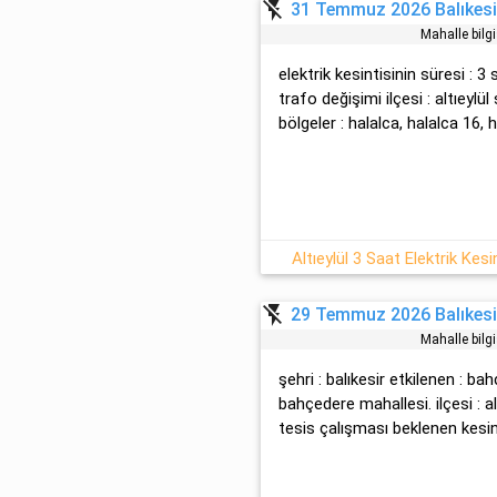
flash_off
31 Temmuz 2026 Balıkesir 
Mahalle bilg
elektrik kesintisinin süresi : 3
trafo deği̇şi̇mi̇ ilçesi : altıeylü
bölgeler : halalca, halalca 16, h
Altıeylül 3 Saat Elektrik Ke
flash_off
29 Temmuz 2026 Balıkesir 
Mahalle bilg
şehri : balıkesir etkilenen : ba
bahçedere mahallesi. ilçesi : al
tesi̇s çalışması beklenen kesint