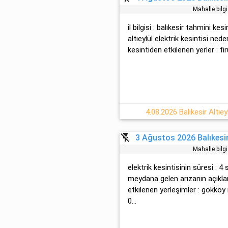
Mahalle bilg
il bilgisi : balıkesir tahmini kesi
altıeylül elektrik kesintisi nede
kesintiden etkilenen yerler : fi
4.08.2026 Balıkesir Altıeyl
flash_off
3 Ağustos 2026 Balıkesir 
Mahalle bilg
elektrik kesintisinin süresi : 4 sa
meydana gelen arızanın açıklam
etkilenen yerleşimler : gökköy 
0...