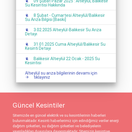
09 Şubat Pazar 2025 : Altıeylül, Balıkesir
Su Kesintisi Hakkında
8 Şubat - Cumartesi Altıeylül/Balıkesir
Su Arıza Bilgisi [Baski]
3.02.2025 Altıeylül-Balıkesir Su Arıza
Detayı
31.01.2025 Cuma Altıeylül/Balıkesir Su
Kesinti Detayı
Balıkesir Altıeylül 22 Ocak - 2025 Su
Kesintisi
Altıeylül su arıza bilgilerinin devamı için
tıklayınız
Güncel Kesintiler
Sitemizde en güncel elektrik ve su kesintilerinin haberleri
bulunmaktadır. Kesinti haberlerimiz için edindiğimiz veriler enerji
dağıtım şirketleri, su dağıtım şirketleri ve belediyelerin
yayınladıkları duyurulara dayanmaktadır. Sitemizin kesintiye