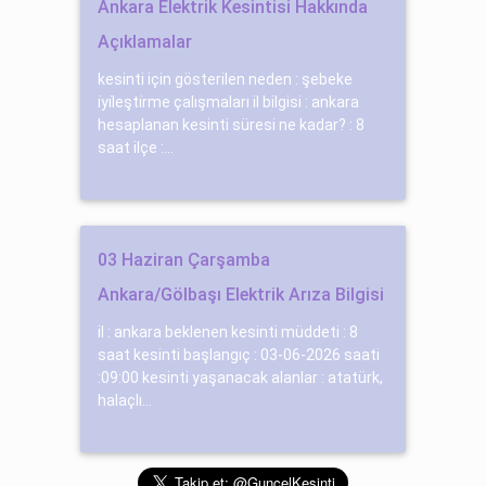
Ankara Elektrik Kesintisi Hakkında
Açıklamalar
kesinti için gösterilen neden : şebeke
i̇yi̇leşti̇rme çalışmaları il bilgisi : ankara
hesaplanan kesinti süresi ne kadar? : 8
saat ilçe :...
03 Haziran Çarşamba
Ankara/Gölbaşı Elektrik Arıza Bilgisi
il : ankara beklenen kesinti müddeti : 8
saat kesinti başlangıç : 03-06-2026 saati
:09:00 kesinti yaşanacak alanlar : atatürk,
halaçlı...