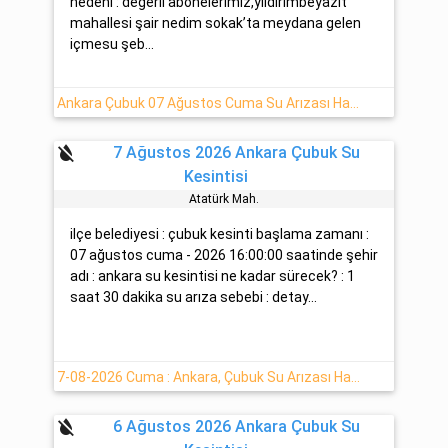
nedeni : değerli abonelerimiz,yıldırımbeyazıt
mahallesi şair nedim sokak’ta meydana gelen
içmesu şeb...
Ankara Çubuk 07 Ağustos Cuma Su Arızası Hakkında Detaylar
format_color_reset
7 Ağustos 2026 Ankara Çubuk Su
Kesintisi
Atatürk Mah.
ilçe belediyesi : çubuk kesinti başlama zamanı :
07 ağustos cuma - 2026 16:00:00 saatinde şehir
adı : ankara su kesintisi ne kadar sürecek? : 1
saat 30 dakika su arıza sebebi : detay...
7-08-2026 Cuma : Ankara, Çubuk Su Arızası Hakkında Detaylar
format_color_reset
6 Ağustos 2026 Ankara Çubuk Su