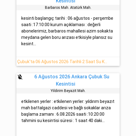
Kesintisi
Barbaros Mah. Atatürk Mah.
kesinti başlangıç tarihi : 06 ağustos - perşembe
saati :17:10:00 kurum açıklaması : değerli
abonelerimiz, barbaros mahallesi azim sokakta
meydana gelen boru arızası etkisiyle plansız su
kesint...
Çubuk'ta 06 Ağustos 2026 Tarihli 2 Saat Su Kesintisi
format_color_reset
6 Ağustos 2026 Ankara Çubuk Su
Kesintisi
Yildirim Beyazit Mah.
etkilenen yerler : etkilenen yerler: yıldırım beyazıt
mah battalgazi caddesi ve bağlı sokaklar arıza
başlama zamanı : 6.08.2026 saati :10:20:00
tahmini su kesintisi süresi : 1 saat 40 daki...