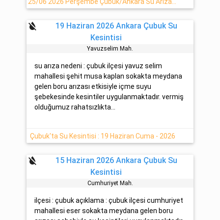
25/06 2026 Perşembe Çubuk/Ankara Su Arızası
format_color_reset
19 Haziran 2026 Ankara Çubuk Su
Kesintisi
Yavuzseli̇m Mah.
su arıza nedeni : çubuk ilçesi yavuz selim
mahallesi şehit musa kaplan sokakta meydana
gelen boru arızası etkisiyle içme suyu
şebekesinde kesintiler uygulanmaktadır. vermiş
olduğumuz rahatsızlıkta...
Çubuk'ta Su Kesintisi : 19 Haziran Cuma - 2026
format_color_reset
15 Haziran 2026 Ankara Çubuk Su
Kesintisi
Cumhuri̇yet Mah.
ilçesi : çubuk açıklama : çubuk ilçesi cumhuriyet
mahallesi eser sokakta meydana gelen boru