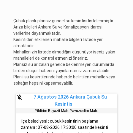
Çubuk planlı-plansız güncel su kesintisi listelenmiştir.
Arıza bilgileri Ankara Su ve Kanalizasyon İdaresi
verilerine dayanmaktadır.
Kesintiden etkilenen mahalle bilgileri listede yer
almaktadır.
Mahallenizin listede olmadığını düşünüyor iseniz yakın
mahalleleri de kontrol etmenizi öneririz.
Plansız su arızaları genelde beklenmeyen durumlarda
birden oluşur, haberini yayınlamamız zaman alabilir.
Planlı su kesintilerinde haberde belirtilen mahalle veya
sokağın hepsini kapsamayabilir.
format_color_reset
7 Ağustos 2026 Ankara Çubuk Su
Kesintisi
Yildirim Beyazit Mah. Yavuzseli̇m Mah.
ilçe belediyesi : çubuk kesintinin başlama
zamanı : 07-08-2026 17:30:00 saatinde kesinti