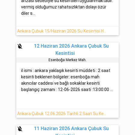
arızası sebebiyle su kesintileri uygulanmaktadır.
vermiş olduğumuz rahatsızlıktan dolayı özür
diler s...
Ankara Çubuk 15/Haziran 2026 Su Kesintisi Hakkında Açıklamalar
format_color_reset
12 Haziran 2026 Ankara Çubuk Su
Kesintisi
Esenboğa Merkez Mah.
il ismi : ankara yaklaşık kesinti müddeti : 2 saat
kesinti beklenen bölgeler: esenboğa maḣ
akıncılar caddesi̇ ve bağlı sokaklar kesinti
başlangıç zamanı : 12-06-2026 saati :13:00:00 ...
Ankara Çubuk 12.06.2026 Tarihli 2 Saat Su Kesintisi
format_color_reset
11 Haziran 2026 Ankara Çubuk Su