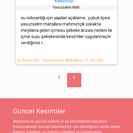
Kesintisi
Yavuzseli̇m Mah.
su noksanlığı için yapılan açıklama : çubuk ilçesi
yavuzselim mahallesi mehmetçik sokakta
meydana gelen ıçmesu şebeke arızası nedeni ile
ıçme suyu şebekesinde kesintiler uygulanmıştır
verdiğimiz r...
Su Kesintisi : Yavuzselim Mahallesi 11-06-2026 (Çubuk)
chevron_left
1
Güncel Kesintiler
Sitemizde en güncel elektrik ve su kesintilerinin haberleri
bulunmaktadır. Kesinti haberlerimiz için edindiğimiz veriler enerji
dağıtım şirketleri, su dağıtım şirketleri ve belediyelerin