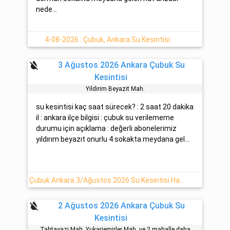
nede...
4-08-2026 : Çubuk, Ankara Su Kesintisi
format_color_reset
3 Ağustos 2026 Ankara Çubuk Su
Kesintisi
Yildirim Beyazit Mah.
su kesintisi kaç saat sürecek? : 2 saat 20 dakika
il : ankara ilçe bilgisi : çubuk su verilememe
durumu için açıklama : değerli abonelerimiz
yıldırım beyazıt onurlu 4 sokakta meydana gel...
Çubuk Ankara 3/Ağustos 2026 Su Kesintisi Haberi
format_color_reset
2 Ağustos 2026 Ankara Çubuk Su
Kesintisi
Tahtayazi Mah. Yukariemi̇rler Mah. ve 2 mahalle daha