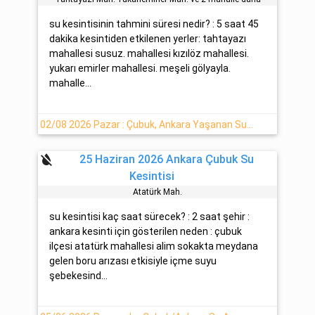
su kesintisinin tahmini süresi nedir? : 5 saat 45
dakika kesintiden etkilenen yerler: tahtayazı
mahallesi susuz. mahallesi kızılöz mahallesi.
yukarı emirler mahallesi. meşeli gölyayla.
mahalle...
02/08 2026 Pazar : Çubuk, Ankara Yaşanan Su Arıza Bilgisi
format_color_reset
25 Haziran 2026 Ankara Çubuk Su
Kesintisi
Atatürk Mah.
su kesintisi kaç saat sürecek? : 2 saat şehir :
ankara kesinti için gösterilen neden : çubuk
ilçesi atatürk mahallesi alim sokakta meydana
gelen boru arızası etkisiyle içme suyu
şebekesind...