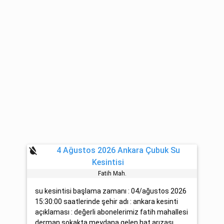
format_color_reset
4 Ağustos 2026 Ankara Çubuk Su
Kesintisi
Fati̇h Mah.
su kesintisi başlama zamanı : 04/ağustos 2026
15:30:00 saatlerinde şehir adı : ankara kesinti
açıklaması : değerli abonelerimiz fatih mahallesi
derman sokakta meydana gelen hat arızası